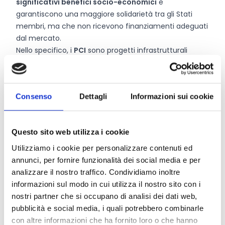
significativi benefici socio-economici
e
garantiscono una maggiore solidarietà tra gli Stati
membri, ma che non ricevono finanziamenti adeguati
dal mercato.
Nello specifico, i
PCI
sono progetti infrastrutturali
chiave volti a completare il mercato interno europeo
dell'energia e ad aiutare l'UE a raggiungere i suoi
obiettivi in materia di energia e clima: fornire energia a
Consenso
Dettagli
Informazioni sui cookie
prezzi accessibili, sicura e sostenibile per tutti gli
europei e perseguire un'economia neutrale dal punto
di vista climatico entro il 2050. I
PMI
sono progetti di
Questo sito web utilizza i cookie
infrastrutture energetiche transfrontaliere
fondamentali tra l'UE e i Paesi terzi, che contribuiscono
Utilizziamo i cookie per personalizzare contenuti ed
agli obiettivi di politica energetica e climatica
annunci, per fornire funzionalità dei social media e per
dell'Unione.
analizzare il nostro traffico. Condividiamo inoltre
informazioni sul modo in cui utilizza il nostro sito con i
nostri partner che si occupano di analisi dei dati web,
pubblicità e social media, i quali potrebbero combinarle
CONDIVIDI
con altre informazioni che ha fornito loro o che hanno