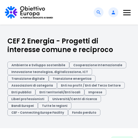
CEF 2 Energia - Progetti di
interesse comune e reciproco
Ambiente e Sviluppo sostenibile
Cooperazione Internazionale
Innovazione tecnologica, digitalizzazione, ICT
Transizione digitale
Transizione energetica
Associazioni di categoria
Enti no profit / Enti del Terzo Settore
Enti pubblici
Enti territoriali/Enti locali
Imprese
Liberi professionisti
Università/Centri di ricerca
Bandi Europei
Tutte le regioni
CEF - Connecting Europe Facility
Fondo perduto