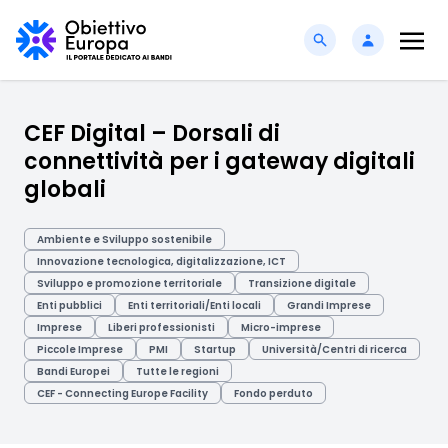
CEF Digital – Dorsali di
connettività per i gateway digitali
globali
Ambiente e Sviluppo sostenibile
Innovazione tecnologica, digitalizzazione, ICT
Sviluppo e promozione territoriale
Transizione digitale
Enti pubblici
Enti territoriali/Enti locali
Grandi Imprese
Imprese
Liberi professionisti
Micro-imprese
Piccole Imprese
PMI
Startup
Università/Centri di ricerca
Bandi Europei
Tutte le regioni
CEF - Connecting Europe Facility
Fondo perduto