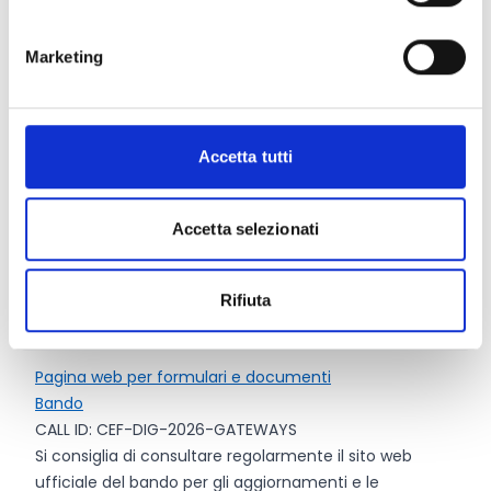
massimo
70%
per i costi dei lavori nelle regioni
ultraperiferiche;
Marketing
massimo
30%
per tutte le altre categorie di costi.
In casi eccezionali, le proposte possono beneficiare di
un importo di sovvenzione più elevato, che non supera
i 60.000.000 di Euro (Cfr. pag. 19 del bando).
Accetta tutti
È possibile richiedere un tasso di finanziamento del
progetto più elevato se il progetto possiede una
forte
dimensione transfrontaliera
: massimo 50% (Cfr. pag.
Accetta selezionati
24 del bando).
Rifiuta
Link e Documenti
Pagina web per formulari e documenti
Bando
CALL ID: CEF-DIG-2026-GATEWAYS
Si consiglia di consultare regolarmente il sito web
ufficiale del bando per gli aggiornamenti e le