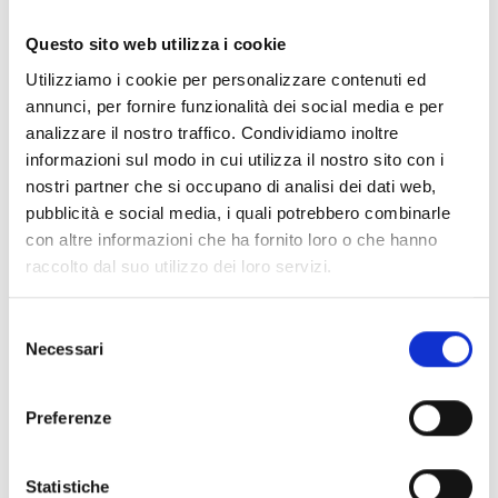
(Cfr. par. 2 e 6 del bando).
Non ci sono condizioni specifiche di ammissibilità per
Questo sito web utilizza i cookie
la composizione del consorzio.
Utilizziamo i cookie per personalizzare contenuti ed
annunci, per fornire funzionalità dei social media e per
analizzare il nostro traffico. Condividiamo inoltre
Entità del contributo
informazioni sul modo in cui utilizza il nostro sito con i
nostri partner che si occupano di analisi dei dati web,
La dotazione finanziaria complessiva è pari a
pubblicità e social media, i quali potrebbero combinarle
180.000.000 Euro.
con altre informazioni che ha fornito loro o che hanno
L’importo massimo della sovvenzione non deve essere
raccolto dal suo utilizzo dei loro servizi.
superiore a:
20.000.000 Euro
per le opere (CEF-DIG-2026-
GATEWAYS-WORKS)
Selezione
Necessari
5.000.000 Euro
per gli studi (CEF-DIG-2026-
del
GATEWAYS-STUDIES)
consenso
I costi saranno rimborsati in base ai tassi di
Preferenze
finanziamento fissati nella Convenzione di
sovvenzione:
massimo
50%
per i costi degli studi;
Statistiche