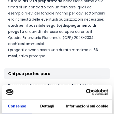
tutte le
attività preparatorie
necessarie prima della
firma di un contratto con un fornitore, quali ad
esempio rilievi del fondale marino per cavi sottomarini
e la richiesta delle eventuali autorizzazioni necessarie;
studi per il possibile seguito/dispiegamento di
progetti
di cavi di interesse europeo durante il
Quadro Finanziario Pluriennale (QFP) 2028-2034,
anch’essi ammissibili
I progetti devono avere una durata massima di
36
mesi
, salvo proroghe.
Chi può partecipare
Possono partecipare al bando gli
enti pubblici e
privati dotati di personalità giuridica
i quali devono
essere stabiliti in uno degli Stati Membri dell'UE.
Si prega di notare che la call è soggetta a
restrizioni
Consenso
Dettagli
Informazioni sui cookie
per motivi di sicurezza
e si invita a prenderne visione