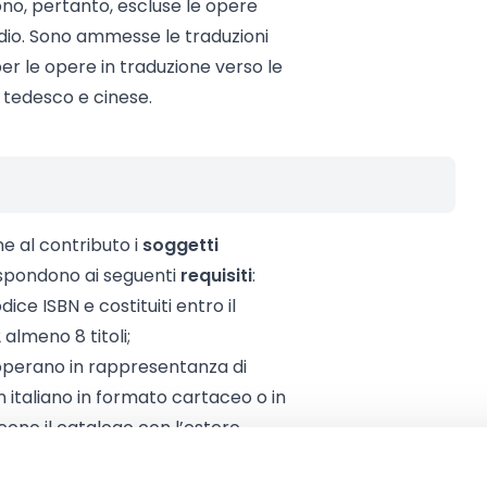
no, pertanto, escluse le opere
udio. Sono ammesse le traduzioni
per le opere in traduzione verso le
, tedesco e cinese.
 al contributo i
soggetti
spondono ai seguenti
requisiti
:
dice ISBN e costituiti entro il
almeno 8 titoli;
perano in rappresentanza di
in italiano in formato cartaceo o in
cono il catalogo con l’estero.
itore o agente italiano (soggetto