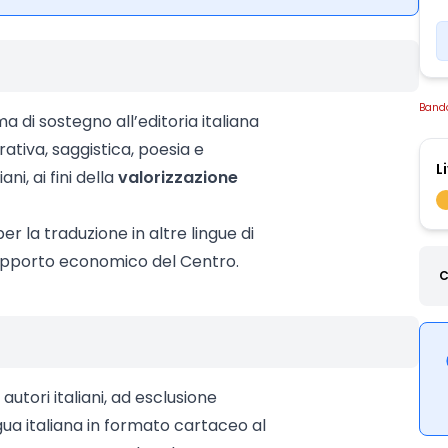
Band
di sostegno all’editoria italiana
ativa, saggistica, poesia e
L
ni, ai fini della
valorizzazione
er la traduzione in altre lingue di
l supporto economico del Centro.
C
utori italiani, ad esclusione
ngua italiana in formato cartaceo al