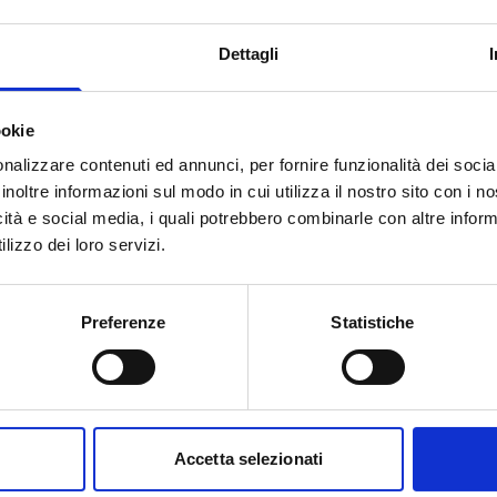
o (soggetto beneficiario) a cui
eriodo dal 20/02/2025 al 28/11/2025.
Dettagli
ookie
nalizzare contenuti ed annunci, per fornire funzionalità dei socia
 Euro
inoltre informazioni sul modo in cui utilizza il nostro sito con i 
à essere pari a un importo
icità e social media, i quali potrebbero combinarle con altre inform
massimo di
5.000 Euro
.
lizzo dei loro servizi.
Preferenze
Statistiche
to web ufficiale del bando per gli
Accetta selezionati