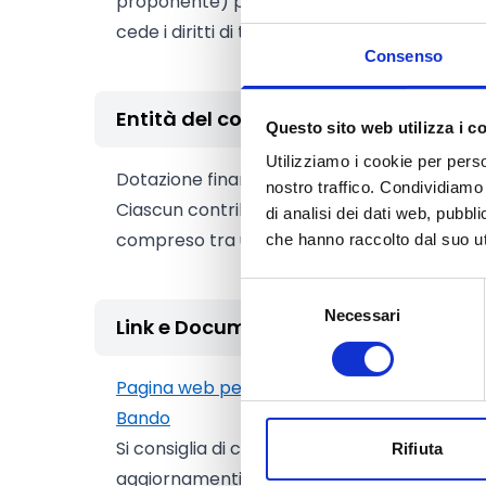
proponente) per conto dell’editore stranier
cede i diritti di traduzione dell’opera nel p
Consenso
Entità del contributo
Questo sito web utilizza i c
Utilizziamo i cookie per perso
Dotazione finanziaria complessiva:
361.000
nostro traffico. Condividiamo 
Ciascun contributo, per singola opera, potr
di analisi dei dati web, pubbl
compreso tra un minimo di
500 Euro
e un 
che hanno raccolto dal suo uti
Selezione
Necessari
del
Link e Documenti
consenso
Pagina web per formulari e documenti
Bando
Si consiglia di consultare regolarmente il si
Rifiuta
aggiornamenti e le informazioni addizionali.