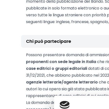
momento della pubblicazione del Bando. So
pubblicate in solo formato elettronico o a
verso tutte le lingue straniere con priorità 
seguenti lingue: inglese, francese, spagnolo
Chi può partecipare
Possono presentare domanda di ammissione
proponenti con sede legale in Italia
che ri
case editrici o gruppi editoriali
dotati di co
31/12/2021, che abbiano pubblicato nel 2022 
agenzie letterarie/agente letterario
che o
autori la cui opera sia già stata pubblicata 
rappresentanza di case editrici di cui gestis
La domanda deve essere presentata dall’ed