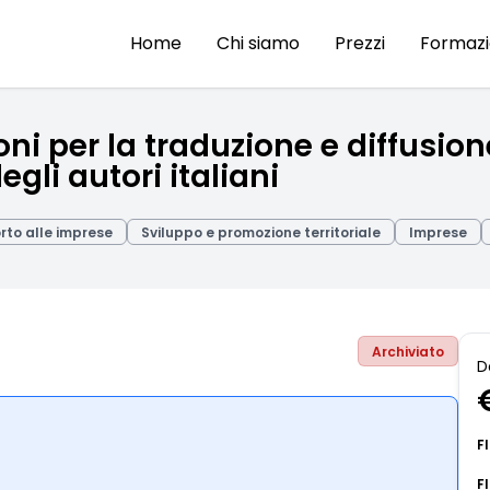
Home
Chi siamo
Prezzi
Formaz
i per la traduzione e diffusione
egli autori italiani
rto alle imprese
Sviluppo e promozione territoriale
Imprese
Archiviato
D
F
F