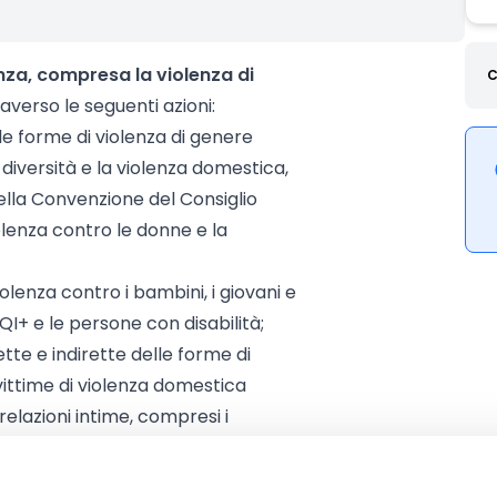
nza, compresa la violenza di
C
raverso le seguenti azioni:
 le forme di violenza di genere
 diversità e la violenza domestica,
ella Convenzione del Consiglio
iolenza contro le donne e la
lenza contro i bambini, i giovani e
QI+ e le persone con disabilità;
tte e indirette delle forme di
 vittime di violenza domestica
relazioni intime, compresi i
 e sostenere e garantire lo stesso
vittime di violenza di genere.