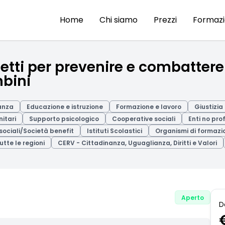
Home
Chi siamo
Prezzi
Formaz
tti per prevenire e combattere 
mbini
nanza
Educazione e istruzione
Formazione e lavoro
Giustizia
nitari
Supporto psicologico
Cooperative sociali
Enti no prof
sociali/Società benefit
Istituti Scolastici
Organismi di formazi
utte le regioni
CERV - Cittadinanza, Uguaglianza, Diritti e Valori
Aperto
D