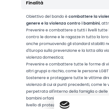
Finalità
Obiettivo del bando è
combattere la viole
genere e la violenza contro i bambini
, att
Prevenire e combattere a tutti i livelli tutte
contro le donne e le ragazze in tutta la loro
anche promuovendo gli standard stabiliti n
d'Europa sulla prevenzione e la lotta alla v
violenza domestica;
Prevenire e combattere tutte le forme di vio
altri gruppi a rischio, come le persone LGBT
Sostenere e proteggere tutte le vittime dire
violenza di cui ai punti precedenti, come le
perpetrata all'interno della famiglia o delle 
bambini orfani a causa di crimini domestici,
livello di protezione in tutta l'Unione per le 