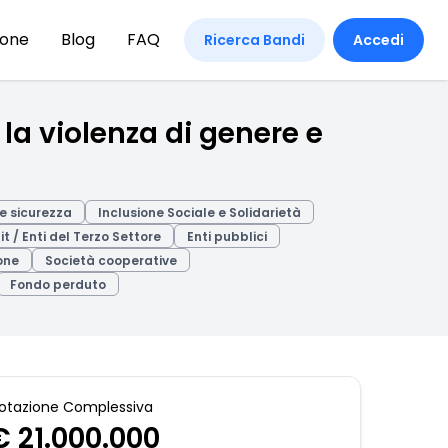
ione
Blog
FAQ
Ricerca Bandi
Accedi
la violenza di genere e
 e sicurezza
Inclusione Sociale e Solidarietà
it / Enti del Terzo Settore
Enti pubblici
one
Società cooperative
Fondo perduto
otazione Complessiva
€ 21.000.000