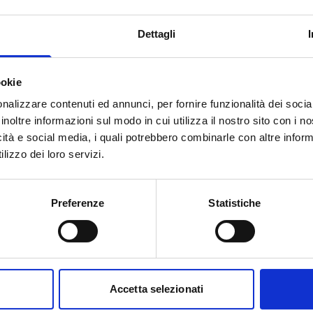
o alla lotta contro tutte le forme
endo la prevenzione, la
Dettagli
 incentrato sul bambino.
si punta a finanziare progetti che:
ookie
genere in contesti diversi, con
affrontare la violenza di genere e
nalizzare contenuti ed annunci, per fornire funzionalità dei socia
inoltre informazioni sul modo in cui utilizza il nostro sito con i 
i (riassegnazione a organizzazioni
icità e social media, i quali potrebbero combinarle con altre inform
lizzo dei loro servizi.
vvissuti alla violenza di genere e
 la violenza informatica,
Preferenze
Statistiche
i della Convenzione del Consiglio
la violenza nei confronti delle
onché l’attuazione della direttiva
Accetta selezionati
delle donne e la violenza