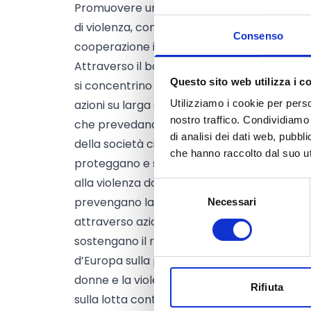
Promuovere un approccio olistico e integrat
di violenza, compresa quella online, garant
Consenso
cooperazione intersettoriale e un sostegno
Attraverso il bando, suddiviso in
5 priorità
, 
Questo sito web utilizza i c
si concentrino su varie forme di violenza di 
azioni su larga scala e a lungo termine per 
Utilizziamo i cookie per perso
nostro traffico. Condividiamo 
che prevedano il sostegno finanziario a terz
di analisi dei dati web, pubbl
della società civile più piccole) -
Priorità 1
che hanno raccolto dal suo uti
proteggano e sostengano le vittime e i sopra
alla violenza domestica -
Priorità 2
Selezione
prevengano la violenza di genere, compresa
Necessari
del
consenso
attraverso azioni mirate -
Priorità 3
sostengano il raggiungimento degli obiettiv
d’Europa sulla prevenzione e la lotta contro 
donne e la violenza domestica nell’Unione, n
Rifiuta
sulla lotta contro la violenza nei confronti 