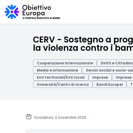
CERV - Sostegno a proge
la violenza contro i ba
Cooperazione Internazionale
Diritti e Cittadi
Media e informazione
Servizi sociali e socio-sa
Enti territoriali/Enti locali
Imprese
Imprese 
Università/Centri di ricerca
Bandi Europei
T
Scadenza: 3 novembre 2026