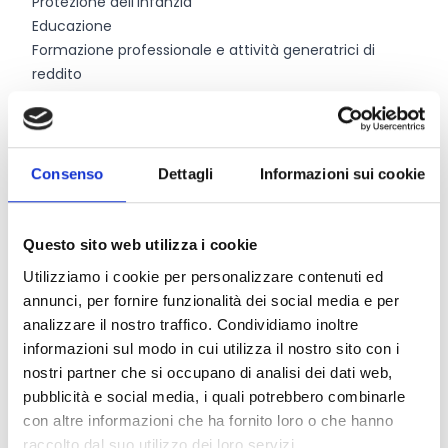
Protezione dell’infanzia
Educazione
Formazione professionale e attività generatrici di
reddito
Tutela dell’ambiente
Sviluppo rurale e sicurezza alimentare
Interventi sanitari e di tutela della salute
Aiuto umanitario – emergenza
Consenso
Dettagli
Informazioni sui cookie
La durata massima di realizzazione del progetto è di
12
mesi
e dovrà essere individuata all’interno dell’arco
temporale che va dal 1° gennaio dell’anno
Questo sito web utilizza i cookie
dell’eventuale approvazione al mese di giugno del
Utilizziamo i cookie per personalizzare contenuti ed
secondo anno successivo.
annunci, per fornire funzionalità dei social media e per
analizzare il nostro traffico. Condividiamo inoltre
informazioni sul modo in cui utilizza il nostro sito con i
Chi può partecipare
nostri partner che si occupano di analisi dei dati web,
pubblicità e social media, i quali potrebbero combinarle
Possono essere destinatari dei contributi:
con altre informazioni che ha fornito loro o che hanno
Enti facenti parte dell’ordinamento metodista e
raccolto dal suo utilizzo dei loro servizi.