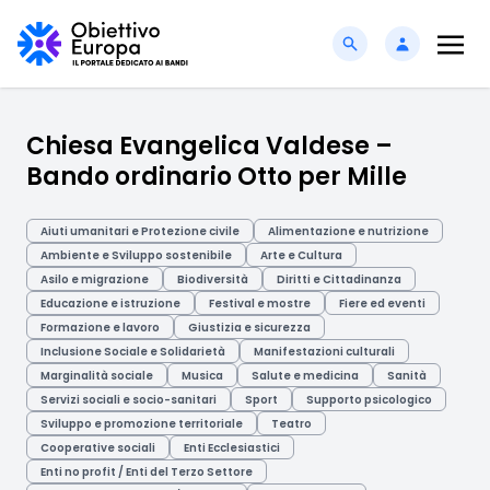
Chiesa Evangelica Valdese –
Bando ordinario Otto per Mille
Aiuti umanitari e Protezione civile
Alimentazione e nutrizione
Ambiente e Sviluppo sostenibile
Arte e Cultura
Asilo e migrazione
Biodiversità
Diritti e Cittadinanza
Educazione e istruzione
Festival e mostre
Fiere ed eventi
Formazione e lavoro
Giustizia e sicurezza
Inclusione Sociale e Solidarietà
Manifestazioni culturali
Marginalità sociale
Musica
Salute e medicina
Sanità
Servizi sociali e socio-sanitari
Sport
Supporto psicologico
Sviluppo e promozione territoriale
Teatro
Cooperative sociali
Enti Ecclesiastici
Enti no profit / Enti del Terzo Settore