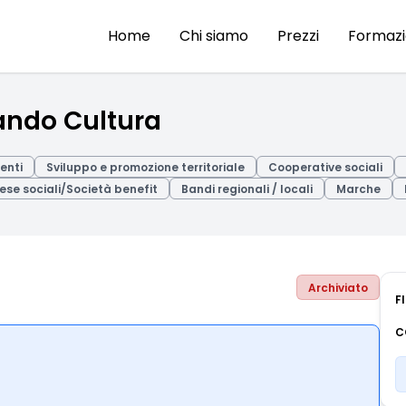
Home
Chi siamo
Prezzi
Formaz
ando Cultura
enti
Sviluppo e promozione territoriale
Cooperative sociali
ese sociali/Società benefit
Bandi regionali / locali
Marche
Archiviato
F
C