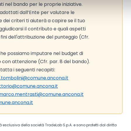
i nel bando per le proprie iniziative.
adottati dall’Ente per valutare le
ei criteri ti aiuterà a capire se il tuo
iudicarsi il contributo e quali aspetti
ni dell'attribuzione del punteggio (Cfr.
 che possiamo imputare nel budget di
le con attenzione (Cfr. par. 8 del bando).
atta i seguenti recapiti:
.tombolini@comune.ancona.it
vittorio@comune.ancona.it
marco.mentrasti@comune.ancona.it
mune.ancona.it
tà esclusiva della società TradeLab S.p.A. e sono protetti dal diritto