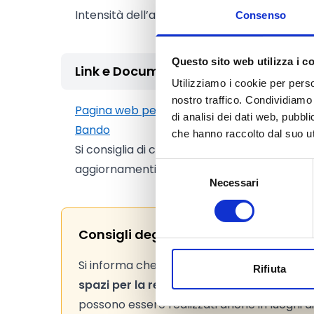
Intensità dell’aiuto:
60%
Consenso
Questo sito web utilizza i c
Link e Documenti
Utilizziamo i cookie per perso
nostro traffico. Condividiamo 
Pagina web per formulari e documenti
di analisi dei dati web, pubbl
Bando
che hanno raccolto dal suo uti
Si consiglia di consultare regolarmente il si
Selezione
aggiornamenti e le informazioni addizionali.
Necessari
del
consenso
Consigli degli esperti
Si informa che l’amministrazione comunale
Rifiuta
spazi per la realizzazione delle iniziative
(
possono essere realizzati anche in luoghi diff