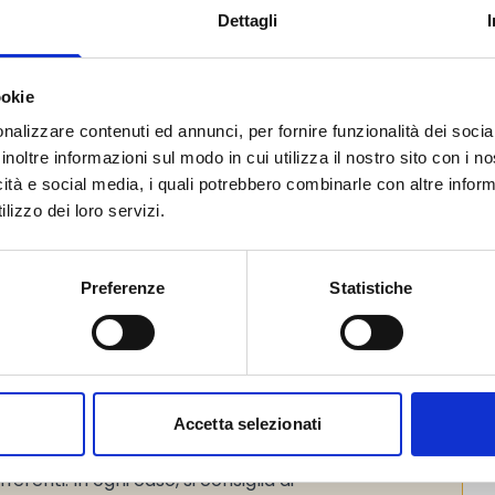
Dettagli
ookie
nalizzare contenuti ed annunci, per fornire funzionalità dei socia
inoltre informazioni sul modo in cui utilizza il nostro sito con i 
icità e social media, i quali potrebbero combinarle con altre inform
lizzo dei loro servizi.
to web ufficiale del bando per gli
Preferenze
Statistiche
 mette a disposizione alcuni
luoghi e
Accetta selezionati
Cfr. par. 3 del bando), ma i progetti
erenti. In ogni caso, si consiglia di