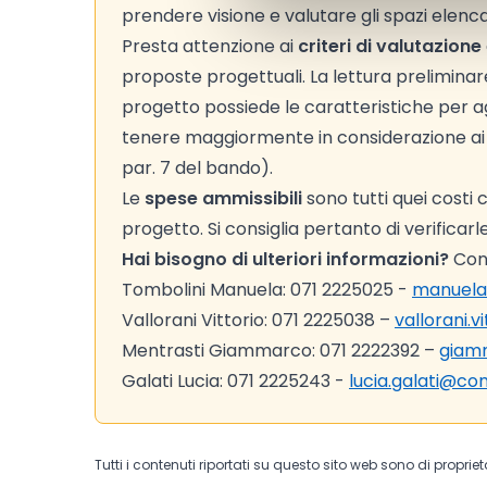
prendere visione e valutare gli spazi elencat
Presta attenzione ai
criteri di valutazione
proposte progettuali. La lettura preliminare d
progetto possiede le caratteristiche per agg
tenere maggiormente in considerazione ai fi
par. 7 del bando).
Le
spese ammissibili
sono tutti quei costi
progetto. Si consiglia pertanto di verificar
Hai bisogno di ulteriori informazioni?
Cont
Tombolini Manuela: 071 2225025 -
manuela
Vallorani Vittorio: 071 2225038 –
vallorani.
Mentrasti Giammarco: 071 2222392 –
giam
Galati Lucia: 071 2225243 -
lucia.galati@co
Tutti i contenuti riportati su questo sito web sono di proprie