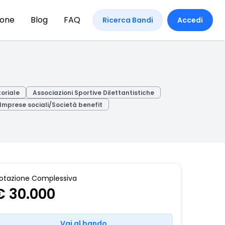
ione
Blog
FAQ
Ricerca Bandi
Accedi
toriale
Associazioni Sportive Dilettantistiche
Imprese sociali/Società benefit
otazione Complessiva
€ 30.000
Vai al bando