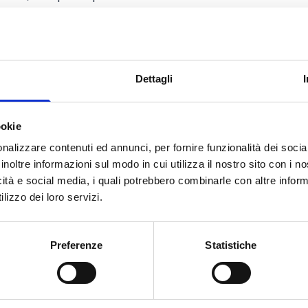
tari e civili dello Stato,
ietà Sportive riconosciute dal CONI
romozione Sportiva e Discipline
Dettagli
posta.
ookie
nalizzare contenuti ed annunci, per fornire funzionalità dei socia
inoltre informazioni sul modo in cui utilizza il nostro sito con i 
icità e social media, i quali potrebbero combinarle con altre inform
Euro
lizzo dei loro servizi.
raduatoria:
Preferenze
Statistiche
ro
o