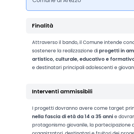
Comune di Arezzo
Finalità
Attraverso il bando, il Comune intende conc
sostenere la realizzazione di
progetti in am
artistico, culturale, educativo e formativ
e destinatari principali adolescenti e giovani
Interventi ammissibili
I progetti dovranno avere come target pri
nella fascia di età da 14 a 35 anni
e dovrann
protagonismo giovanile, la partecipazione d
organizzatori, destinatari e fruitori dei proge