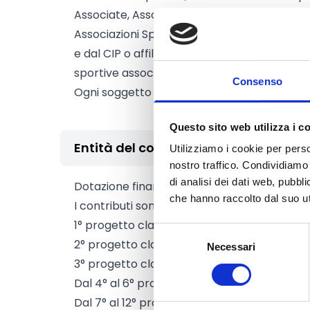
Associate, Associazioni Benemerite, Corpi mili
Associazioni Sportive Dilettantistiche e Soc
e dal CIP o affiliate a Federazioni, Enti di P
sportive associate
Consenso
Ogni soggetto può presentare una sola pro
Questo sito web utilizza i c
Entità del contributo
Utilizziamo i cookie per perso
nostro traffico. Condividiamo 
di analisi dei dati web, pubbl
Dotazione finanziaria complessiva:
30.000 
che hanno raccolto dal suo uti
I contributi sono differenziati in base alla g
1° progetto classificato:
5.000 Euro
Selezione
2° progetto classificato:
4.000 Euro
Necessari
del
3° progetto classificato:
3.000 Euro
consenso
Dal 4° al 6° progetto classificato:
2.000 Eu
Dal 7° al 12° progetto classificato:
1.500 Eur