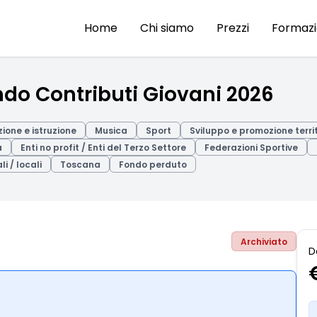
Home
Chi siamo
Prezzi
Formaz
do Contributi Giovani 2026
ione e istruzione
Musica
Sport
Sviluppo e promozione terri
a
Enti no profit / Enti del Terzo Settore
Federazioni Sportive
i / locali
Toscana
Fondo perduto
Archiviato
D