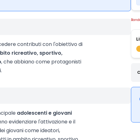
Band
L
edere contributi con l'obiettivo di
bito ricreativo, sportivo,
o
, che abbiano come protagonisti
.
C
ncipale
adolescenti e giovani
o evidenziare l'attivazione e il
ei giovani come ideatori,
tti in ambito ricreativo, sportivo,