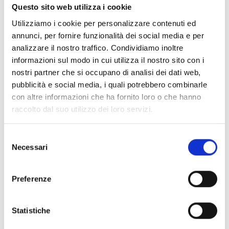
250.000 Euro
e in particolare:
Questo sito web utilizza i cookie
125.000 Euro per la prima annualità (2025)
Utilizziamo i cookie per personalizzare contenuti ed
125.000 Euro per la seconda annualità (2026)
annunci, per fornire funzionalità dei social media e per
Il contributo riconoscibile è pari al
50%
dell’importo
analizzare il nostro traffico. Condividiamo inoltre
complessivo delle spese sostenute da parte
informazioni sul modo in cui utilizza il nostro sito con i
dell’impresa a titolo di
canone di affitto
per un
nostri partner che si occupano di analisi dei dati web,
periodo (minimo e) massimo di 12 mesi dalla data di
pubblicità e social media, i quali potrebbero combinarle
“insediamento” (data di inizio di attività risultante dal
con altre informazioni che ha fornito loro o che hanno
Registro Imprese/Repertorio Economico
raccolto dal suo utilizzo dei loro servizi.
Amministrativo o, nel caso delle attività di esposizione
– vetrine – dalla data di inizio attività comunicata al
Selezione
SUAP del Comune di Ferrara) fino ad un massimo di:
Necessari
del
5.000 Euro annui (12 mesi) per le nuove attività
consenso
commerciali;
2.500 Euro annui (12 mesi) per attività di
Preferenze
esposizione/vetrine.
Per maggiori informazioni consultare l’articolo 5 del
Statistiche
bando.