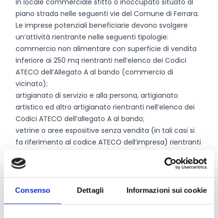
in locale commerciale sfitto o inoccupato situato al
piano strada nelle seguenti vie del Comune di Ferrara.
Le imprese potenziali beneficiarie devono svolgere
un’attività rientrante nelle seguenti tipologie:
commercio non alimentare con superficie di vendita
inferiore ai 250 mq rientranti nell’elenco dei Codici
ATECO dell’Allegato A al bando (commercio di
vicinato);
artigianato di servizio e alla persona, artigianato
artistico ed altro artigianato rientranti nell’elenco dei
Codici ATECO dell’allegato A al bando;
vetrine o aree espositive senza vendita (in tali casi si
fa riferimento al codice ATECO dell’impresa) rientranti
nell’elenco dei Codici ATECO dell’Allegato A al bando.
Entità del contributo
Consenso
Dettagli
Informazioni sui cookie
La dotazione finanziaria complessiva ammonta a