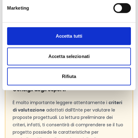
Marketing
Link e Documenti
Pagina web per formulari e documenti
Bando
Accetta tutti
Codici ATECO – Allegato A
Si consiglia di consultare regolarmente il sito web
ufficiale del bando per gli aggiornamenti e le
Accetta selezionati
informazioni addizionali.
Rifiuta
Consigli degli esperti
È molto importante leggere attentamente i
criteri
di valutazione
adottati dall’Ente per valutare le
proposte progettuali. La lettura preliminare dei
criteri, infatti, ti consentirà di comprendere se il tuo
progetto possiede le caratteristiche per