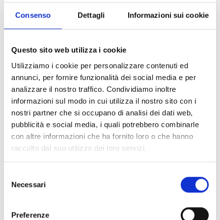
I Centri integrati di Via (CIV) ed i Comitati purché
legalmente costituiti.
Consenso
Dettagli
Informazioni sui cookie
Gli Enti che operano in ambito scolastico, in
particolare gli istituti comprensivi pubblici e le scuole
di ogni ordine e grado anche paritarie, e le cooperative
Questo sito web utilizza i cookie
sociali potranno accedere al contributo
Utilizziamo i cookie per personalizzare contenuti ed
esclusivamente per iniziative di carattere comunitario,
annunci, per fornire funzionalità dei social media e per
svolte al di fuori delle proprie sedi istituzionali e offerte
analizzare il nostro traffico. Condividiamo inoltre
a tutta la cittadinanza.
informazioni sul modo in cui utilizza il nostro sito con i
nostri partner che si occupano di analisi dei dati web,
pubblicità e social media, i quali potrebbero combinarle
Entità del contributo
con altre informazioni che ha fornito loro o che hanno
raccolto dal suo utilizzo dei loro servizi.
La dotazione finanziaria complessiva ammonta a
11.000 Euro
.
Selezione
L’importo del contributo comunque:
Necessari
del
non potrà superare il
50%
delle spese ritenute
consenso
ammissibili
non potrà superare il tetto massimo di
1000 Euro.
Preferenze