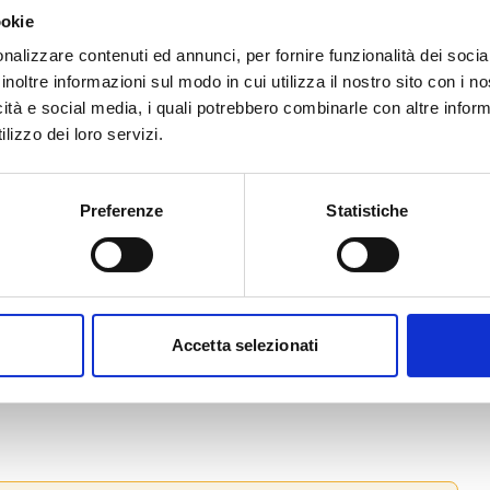
ookie
nalizzare contenuti ed annunci, per fornire funzionalità dei socia
inoltre informazioni sul modo in cui utilizza il nostro sito con i 
icità e social media, i quali potrebbero combinarle con altre inform
lizzo dei loro servizi.
onta a
384.000 Euro
, ripartita tra
Preferenze
Statistiche
Accetta selezionati
to web ufficiale del bando per gli