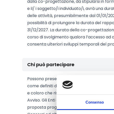
dalla co-progettazione, da stipularsi in form
e il/ i soggetto/i individuato/i, avrà una dura
delle attività, presumibilmente dal 01/01/202
possibilità di prolungare la durata del rappo
31/12/2027. La durata della co-progettazio
corso di svolgimento qualora l’accesso ad a
consenta ulteriori sviluppi temporali del pr
Chi può partecipare
Possono presentare la manifestazione di in
come definiti dall’art. 4 del D.lgs. 3 luglio 20
e coloro che risultano in possesso dei requisit
Avviso. Gli Enti del Terzo Settore interessa
Consenso
proposta progettuale sia in forma singola che