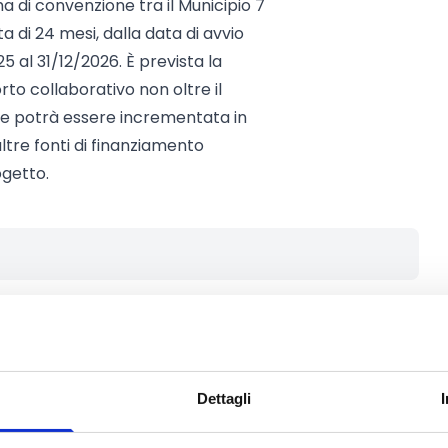
a di convenzione tra il Municipio 7
ta di 24 mesi, dalla data di avvio
5 al 31/12/2026. È prevista la
rto collaborativo non oltre il
ne potrà essere incrementata in
ltre fonti di finanziamento
ogetto.
teresse gli
Enti del Terzo Settore
,
17 n. 117 “Codice del Terzo Settore”,
i di cui all’art. 9 del presente
ti potranno presentare la propria
Dettagli
 aggregata (A.T.S., A.T.I.,