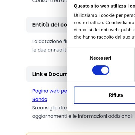
Consorzi ed altro).
Questo sito web utilizza i c
Utilizziamo i cookie per perso
nostro traffico. Condividiamo 
Entità del contributo
di analisi dei dati web, pubbl
che hanno raccolto dal suo uti
La dotazione finanziaria complessiva amm
le due annualità.
Selezione
Necessari
del
consenso
Link e Documenti
Pagina web per formulari e documenti
Rifiuta
Bando
Si consiglia di consultare regolarmente il si
aggiornamenti e le informazioni addizionali.