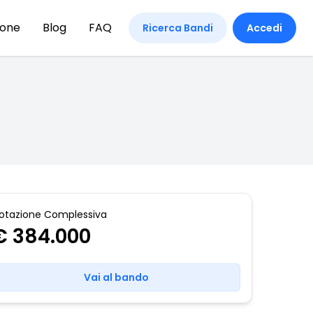
ione
Blog
FAQ
Ricerca Bandi
Accedi
otazione Complessiva
€ 384.000
Vai al bando