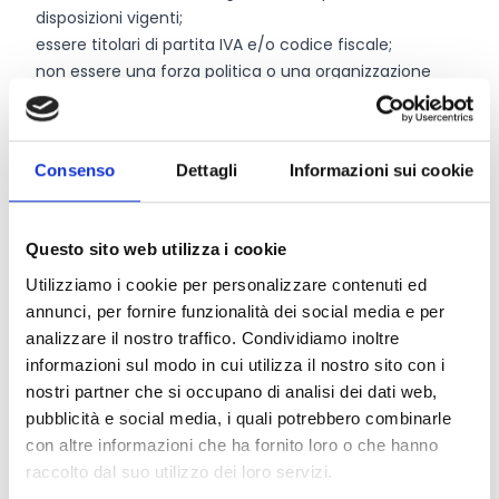
disposizioni vigenti;
essere titolari di partita IVA e/o codice fiscale;
non essere una forza politica o una organizzazione
sindacale;
È anche possibile partecipare
in raggruppamento tra
più soggetti
(costituito o da costituire).
Consenso
Dettagli
Informazioni sui cookie
Entità del contributo
Questo sito web utilizza i cookie
Dotazione finanziaria complessiva:
220.000 Euro
Utilizziamo i cookie per personalizzare contenuti ed
Contributo massimo:
20.000 Euro
annunci, per fornire funzionalità dei social media e per
Intensità dell’aiuto:
90%
analizzare il nostro traffico. Condividiamo inoltre
informazioni sul modo in cui utilizza il nostro sito con i
nostri partner che si occupano di analisi dei dati web,
Link e Documenti
pubblicità e social media, i quali potrebbero combinarle
con altre informazioni che ha fornito loro o che hanno
Pagina web per formulari e documenti
raccolto dal suo utilizzo dei loro servizi.
Bando