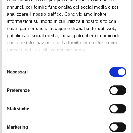
Intensità dell’aiuto:
80%
annunci, per fornire funzionalità dei social media e per
Oltre al contributo finanziario, i soggetti ammessi
analizzare il nostro traffico. Condividiamo inoltre
otterranno inoltre:
informazioni sul modo in cui utilizza il nostro sito con i
Supporto alla progettazione e avvio delle attività
nostri partner che si occupano di analisi dei dati web,
Accompagnamento strategico e al consolidamento
pubblicità e social media, i quali potrebbero combinarle
dei progetti
con altre informazioni che ha fornito loro o che hanno
Formazione per lo sviluppo di un framework di
raccolto dal suo utilizzo dei loro servizi.
monitoraggio dell’impatto
Supporto nell’analisi e valutazione delle
Selezione
sperimentazioni
Necessari
del
I contributi saranno erogati in regime “de minimis”.
consenso
Preferenze
Link e Documenti
Statistiche
Pagina web per formulari e documenti
Bando e documenti
FAQ
Marketing
Si consiglia di consultare regolarmente il sito web