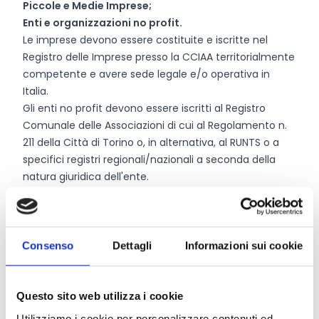
Piccole e Medie Imprese;
Enti e organizzazioni no profit.
Le imprese devono essere costituite e iscritte nel
Registro delle Imprese presso la CCIAA territorialmente
competente e avere sede legale e/o operativa in
Italia.
Gli enti no profit devono essere iscritti al Registro
Comunale delle Associazioni di cui al Regolamento n.
211 della Città di Torino o, in alternativa, al RUNTS o a
specifici registri regionali/nazionali a seconda della
natura giuridica dell'ente.
I partenariati possono essere costituiti da un minimo
di 2 soggetti fino ad un massimo di 5.
Consenso
Dettagli
Informazioni sui cookie
Entità del contributo
Dotazione finanziaria complessiva:
1.830.420 Euro
Questo sito web utilizza i cookie
Contributo massimo:
120.000 Euro
Utilizziamo i cookie per personalizzare contenuti ed