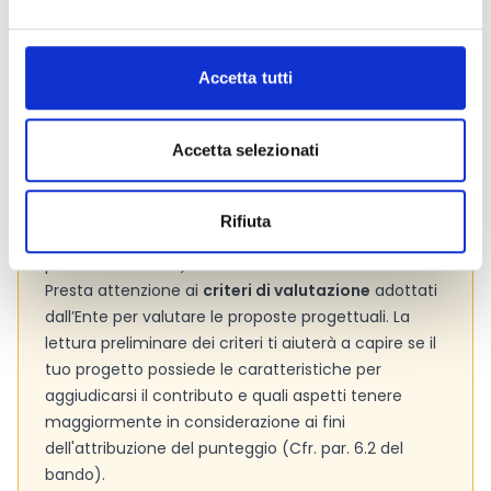
ufficiale del bando per gli aggiornamenti e le
informazioni addizionali.
Accetta tutti
Consigli degli esperti
Accetta selezionati
Le
spese ammissibili
sono tutti quei costi che
possiamo imputare nel budget di progetto. Si
Rifiuta
consiglia pertanto di verificarle con attenzione (Cfr.
par. 3.3 del bando).
Presta attenzione ai
criteri di valutazione
adottati
dall’Ente per valutare le proposte progettuali. La
lettura preliminare dei criteri ti aiuterà a capire se il
tuo progetto possiede le caratteristiche per
aggiudicarsi il contributo e quali aspetti tenere
maggiormente in considerazione ai fini
dell'attribuzione del punteggio (Cfr. par. 6.2 del
bando).