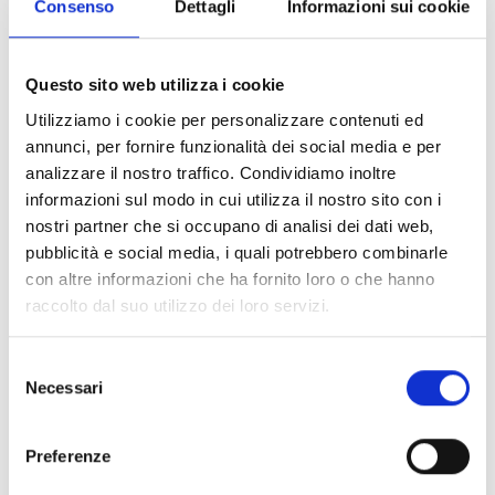
delle sopracitate categorie e attualmente in fase di
Consenso
Dettagli
Informazioni sui cookie
trasmigrazione al Registro Unico Nazionale del Terzo
settore (RUNTS)
Tali soggetti dovranno, inoltre, essere in possesso dei
Questo sito web utilizza i cookie
requisiti
di cui al par. 5 del bando, tra i quali:
Utilizziamo i cookie per personalizzare contenuti ed
esistere ufficialmente come organizzazioni private
annunci, per fornire funzionalità dei social media e per
non a scopo di lucro e prevedere da Statuto finalità
analizzare il nostro traffico. Condividiamo inoltre
riconducibili all’educazione alla cittadinanza globale
informazioni sul modo in cui utilizza il nostro sito con i
e/o alla cooperazione internazionale
nostri partner che si occupano di analisi dei dati web,
avere una
sede legale e/o operativa in Piemonte da
pubblicità e social media, i quali potrebbero combinarle
almeno 3 anni
(comprovata da Statuto o altra idonea
con altre informazioni che ha fornito loro o che hanno
documentazione)
raccolto dal suo utilizzo dei loro servizi.
non aver avuto ricavi superiori a 10 milioni di Euro/anno
negli ultimi due anni di esercizio, intesi come totale
Selezione
delle entrate/ricavi/proventi dell’anno, da rendiconto
Necessari
del
gestionale/economico/finanziario
consenso
avere la capacità finanziaria, amministrativa e
operativa per svolgere con successo le attività della
Preferenze
proposta