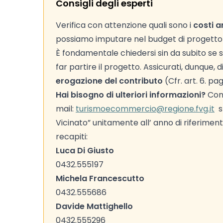
Consigli degli esperti
Verifica con attenzione quali sono i
costi a
possiamo imputare nel budget di progetto (C
È fondamentale chiedersi sin da subito se s
far partire il progetto. Assicurati, dunque,
erogazione del contributo
(Cfr. art. 6. pa
Hai bisogno di ulteriori informazioni?
Cont
mail:
turismoecommercio@regione.fvg.it
sp
Vicinato” unitamente all’ anno di riferime
recapiti:
Luca Di Giusto
0432.555197
Michela Francescutto
0432.555686
Davide Mattighello
0432.555296