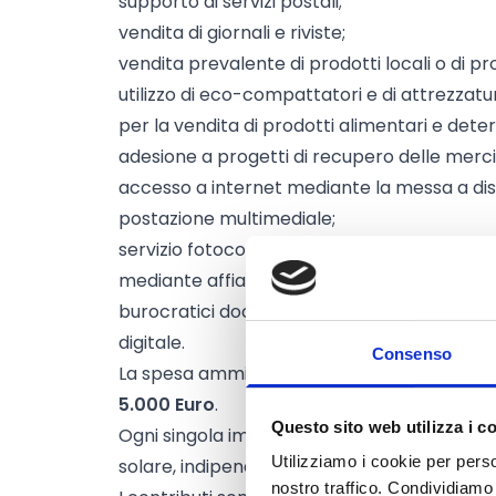
supporto ai servizi postali;
vendita di giornali e riviste;
vendita prevalente di prodotti locali o di p
utilizzo di eco-compattatori e di attrezzat
per la vendita di prodotti alimentari e deterg
adesione a progetti di recupero delle merci
accesso a internet mediante la messa a dispo
postazione multimediale;
servizio fotocopie e scansione documenti, 
mediante affiancamento della clientela ne
burocratici documentati sia in modalità car
digitale.
Consenso
La spesa ammissibile
non può essere inferi
5.000 Euro
.
Questo sito web utilizza i c
Ogni singola impresa può beneficiare di
un 
Utilizziamo i cookie per perso
solare, indipendentemente dal numero di eser
nostro traffico. Condividiamo 