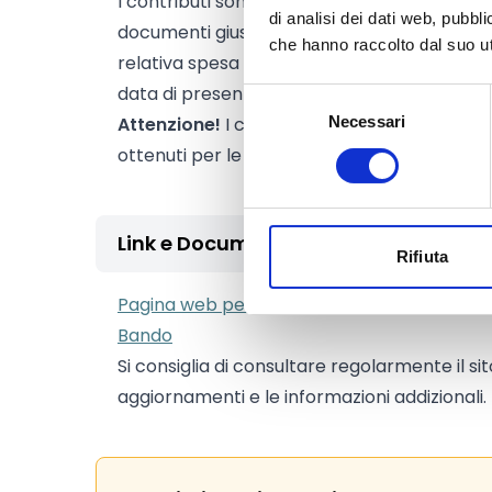
I contributi sono concessi a sollievo dei costi
di analisi dei dati web, pubbl
documenti giustificativi emessi dal 1° genn
che hanno raccolto dal suo uti
relativa spesa sostenuta a partire dal 1° ge
data di presentazione dell’istanza di contri
Selezione
Attenzione!
I contributi non sono cumulabili
Necessari
del
consenso
ottenuti per le stesse iniziative ed aventi a
Link e Documenti
Rifiuta
Pagina web per formulari e documenti
Bando
Si consiglia di consultare regolarmente il si
aggiornamenti e le informazioni addizionali.