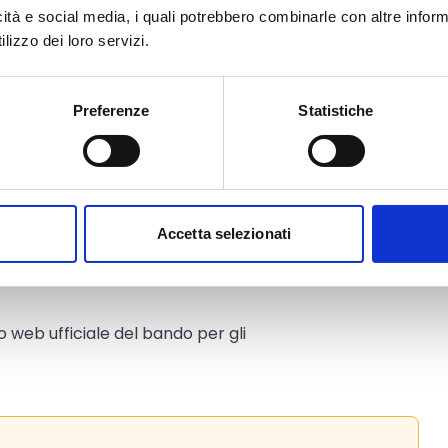
 dell’unità locale, a fronte di
icità e social media, i quali potrebbero combinarle con altre inform
aio 2025 al 31 dicembre 2025 e con
lizzo dei loro servizi.
nnaio 2024 ed entro e non oltre la
buto.
 con altri finanziamenti pubblici
Preferenze
Statistiche
d oggetto le stesse spese.
Accetta selezionati
to web ufficiale del bando per gli