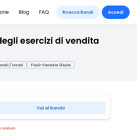
ione
Blog
FAQ
Ricerca Bandi
Accedi
egli esercizi di vendita
nali / locali
Friuli-Venezia Giulia
Vai al bando
o scaduto