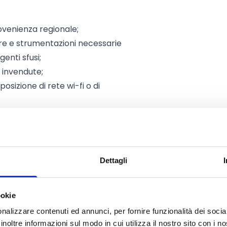
rovenienza regionale;
ure e strumentazioni necessarie
enti sfusi;
 invendute;
sizione di rete wi-fi o di
nonché assistenza gratuita
llo svolgimento di adempimenti
tacea tradizionale che elettronica
Dettagli
ore a 2.000 Euro né superiore a
ookie
solo contributo
, per ciascun anno
nalizzare contenuti ed annunci, per fornire funzionalità dei socia
cizi di vicinato gestiti.
inoltre informazioni sul modo in cui utilizza il nostro sito con i 