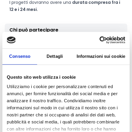
I progetti dovranno avere una
durata compresa fra i
12 e i 24 mesi.
Chi può partecipare
Possono partecipare enti pubblici o privati con sede in
uno dei Paesi UE. Potranno altresì partecipare enti dei
Consenso
Dettagli
Informazioni sui cookie
Paesi EEA e affiliati al Programma CERV o in fase di
negoziazione per l’affiliazione.
Il capofila dovrà essere un'organizzazione privata
Questo sito web utilizza i cookie
senza scopo di lucro dotata di personalità giuridica
(ad esempio:
organizzazioni della società civile,
Utilizziamo i cookie per personalizzare contenuti ed
istituzioni educative, culturali o istituti di ricerca).
annunci, per fornire funzionalità dei social media e per
I partner dovranno essere
organizzazioni senza
analizzare il nostro traffico. Condividiamo inoltre
scopo di lucro o autorità pubbliche locali/regionali.
informazioni sul modo in cui utilizza il nostro sito con i
Le proposte devono essere presentate da un
nostri partner che si occupano di analisi dei dati web,
partenariato composto da almeno 3 candidati,
pubblicità e social media, i quali potrebbero combinarle
provenienti da 3 diversi paesi ammissibili.
con altre informazioni che ha fornito loro o che hanno