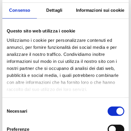
Si potrà presentare una sola domanda di
partecipazione per ciascun richiedente.
Consenso
Dettagli
Informazioni sui cookie
Entità del contributo
Questo sito web utilizza i cookie
Utilizziamo i cookie per personalizzare contenuti ed
Dotazione finanziaria complessiva: 5
.000.000 Euro
annunci, per fornire funzionalità dei social media e per
Importo massimo erogabile per ciascun intervento:
analizzare il nostro traffico. Condividiamo inoltre
14.000 Euro
informazioni sul modo in cui utilizza il nostro sito con i
nostri partner che si occupano di analisi dei dati web,
pubblicità e social media, i quali potrebbero combinarle
Link e Documenti
con altre informazioni che ha fornito loro o che hanno
raccolto dal suo utilizzo dei loro servizi.
Pagina web per formulari e documenti
Bando
Selezione
Allegato 2
Necessari
del
Si consiglia di consultare regolarmente il sito web
consenso
ufficiale del bando per gli aggiornamenti e le
informazioni addizionali.
Preferenze