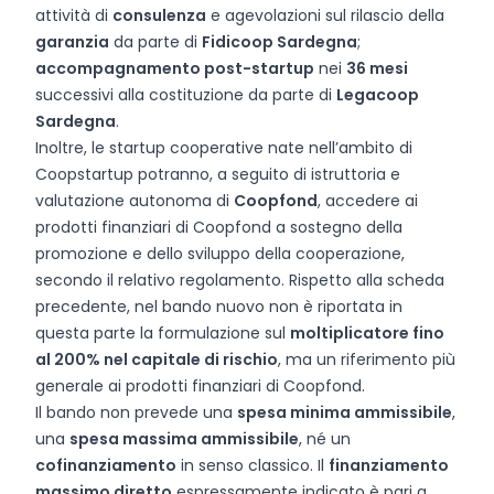
attività di
consulenza
e agevolazioni sul rilascio della
garanzia
da parte di
Fidicoop Sardegna
;
accompagnamento post-startup
nei
36 mesi
successivi alla costituzione da parte di
Legacoop
Sardegna
.
Inoltre, le startup cooperative nate nell’ambito di
Coopstartup potranno, a seguito di istruttoria e
valutazione autonoma di
Coopfond
, accedere ai
prodotti finanziari di Coopfond a sostegno della
promozione e dello sviluppo della cooperazione,
secondo il relativo regolamento. Rispetto alla scheda
precedente, nel bando nuovo non è riportata in
questa parte la formulazione sul
moltiplicatore fino
al 200% nel capitale di rischio
, ma un riferimento più
generale ai prodotti finanziari di Coopfond.
Il bando non prevede una
spesa minima ammissibile
,
una
spesa massima ammissibile
, né un
cofinanziamento
in senso classico. Il
finanziamento
massimo diretto
espressamente indicato è pari a