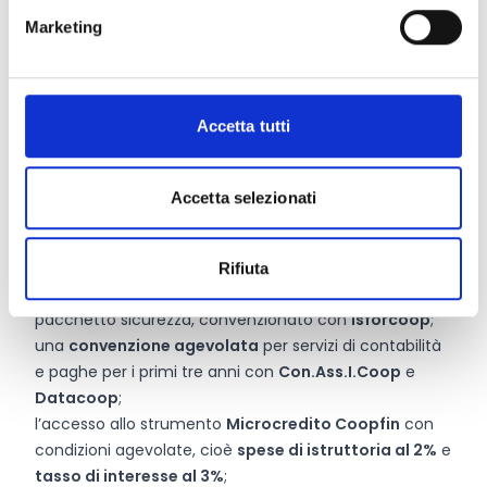
da parte di
Legacoop Sardegna
, anche per i gruppi
Marketing
che non risulteranno vincitori.
C) Per i gruppi/neocooperative che supereranno la
seconda selezione sui progetti imprenditoriali
sono
previsti i seguenti premi, che saranno erogati dopo la
Accetta tutti
costituzione in cooperativa e l’adesione a Legacoop:
un
contributo a fondo perduto di 7.000,00 Euro
,
finalizzato a coprire le spese di avviamento della
Accetta selezionati
nuova impresa, così suddiviso:
5.000,00 Euro da
Coopfond
,
1.000,00 Euro da Banco di Sardegna
,
1.000,00 Euro da CoopFin e Fidicoop Sardegna
;
Rifiuta
un
voucher formazione
con certificazione sul
pacchetto sicurezza, convenzionato con
Isforcoop
;
una
convenzione agevolata
per servizi di contabilità
e paghe per i primi tre anni con
Con.Ass.I.Coop
e
Datacoop
;
l’accesso allo strumento
Microcredito Coopfin
con
condizioni agevolate, cioè
spese di istruttoria al 2%
e
tasso di interesse al 3%
;