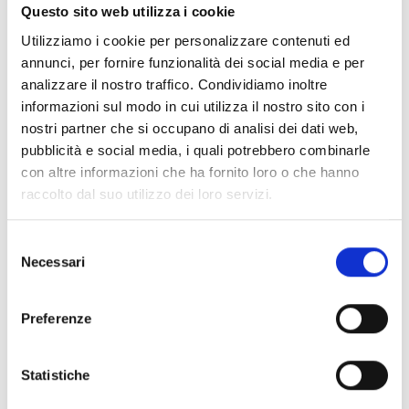
Questo sito web utilizza i cookie
La dotazione finanziaria complessiva
non è
Utilizziamo i cookie per personalizzare contenuti ed
espressamente indicata
nel bando in forma di
annunci, per fornire funzionalità dei social media e per
plafond generale. L’iniziativa prevede però un sistema
analizzare il nostro traffico. Condividiamo inoltre
di opportunità, servizi e premi articolato in tre livelli.
informazioni sul modo in cui utilizza il nostro sito con i
A) Per tutti i gruppi/neocooperative iscritti al
nostri partner che si occupano di analisi dei dati web,
bando
è previsto l’
accesso gratuito
agli strumenti di
pubblicità e social media, i quali potrebbero combinarle
formazione online della piattaforma
Indicoo
.
con altre informazioni che ha fornito loro o che hanno
B) Per i gruppi/neocooperative che supereranno la
raccolto dal suo utilizzo dei loro servizi.
prima selezione sulle idee imprenditoriali
è previsto
l’accesso a un percorso finalizzato a trasformare l’idea
iniziale in progetto d’impresa, comprendente:
Selezione
partecipazione gratuita a un
corso di formazione
Necessari
del
sulla gestione d’impresa cooperativa;
consenso
valutazione specifica del progetto da parte di
esperti
;
Preferenze
affiancamento personalizzato
per l’affinamento del
progetto, la predisposizione del
business plan
e del
video pitch
;
Statistiche
accompagnamento alla costituzione in cooperativa