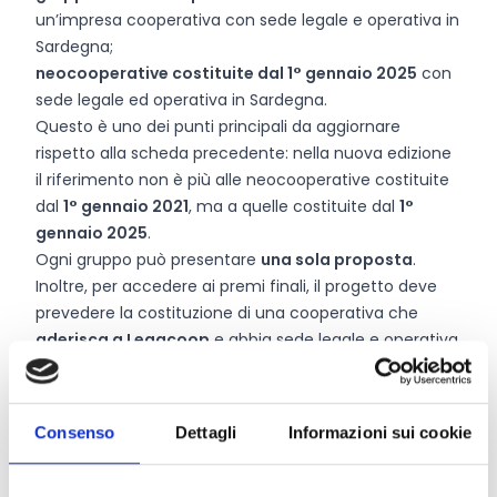
un’impresa cooperativa con sede legale e operativa in
Sardegna;
neocooperative costituite dal 1° gennaio 2025
con
sede legale ed operativa in Sardegna.
Questo è uno dei punti principali da aggiornare
rispetto alla scheda precedente: nella nuova edizione
il riferimento non è più alle neocooperative costituite
dal
1° gennaio 2021
, ma a quelle costituite dal
1°
gennaio 2025
.
Ogni gruppo può presentare
una sola proposta
.
Inoltre, per accedere ai premi finali, il progetto deve
prevedere la costituzione di una cooperativa che
aderisca a Legacoop
e abbia sede legale e operativa
in Sardegna. Il mancato rispetto di tali requisiti
comporta l’impossibilità di accedere ai premi.
Consenso
Dettagli
Informazioni sui cookie
Entità del contributo