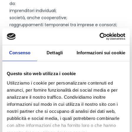
da:
imprenditori individuali;
società, anche cooperative;
raggruppamenti temporanei tra imprese e consorzi;
università;
centri di ricerca.
I soggetti partecipanti devono, alla data di
presentazione della domanda:
Consenso
Dettagli
Informazioni sui cookie
avere sede legale nello Spazio Economico Europeo,
oppure fuori dallo SEE purché costituiscano un
Questo sito web utilizza i cookie
raggruppamento o altra forma di associazione con
capofila avente residenza fiscale in Italia;
Utilizziamo i cookie per personalizzare contenuti ed
essere dotati di PEC e firma digitale;
annunci, per fornire funzionalità dei social media e per
essere in regola con eventuali contributi assegnati
analizzare il nostro traffico. Condividiamo inoltre
negli ultimi tre anni ai sensi della legge 220/2016;
informazioni sul modo in cui utilizza il nostro sito con i
aver realizzato, nel triennio 2023-2025, almeno uno
nostri partner che si occupano di analisi dei dati web,
studio relativo al settore cinematografico, audiovisivo
pubblicità e social media, i quali potrebbero combinarle
o delle industrie culturali e creative oppure almeno
con altre informazioni che ha fornito loro o che hanno
una valutazione di impatto di politiche pubbliche, di