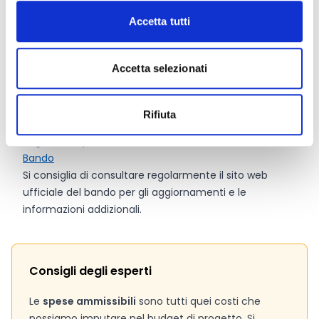
quanto assegnato in base agli automatismi di cui ai
Accetta tutti
precedenti punti.
10%,
pari a 50.000 Euro alle sale della comunità.
Accetta selezionati
Link e Documenti
Rifiuta
Pagina web per formulari e documenti
Bando
Si consiglia di consultare regolarmente il sito web
ufficiale del bando per gli aggiornamenti e le
informazioni addizionali.
Consigli degli esperti
Le
spese ammissibili
sono tutti quei costi che
possiamo imputare nel budget di progetto. Si