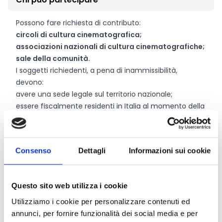
Possono fare richiesta di contributo:
circoli di cultura cinematografica;
associazioni nazionali di cultura cinematografiche;
sale della comunità.
I soggetti richiedenti, a pena di inammissibilità,
devono:
avere una sede legale sul territorio nazionale;
essere fiscalmente residenti in Italia al momento della
presentazione della richiesta;
essere in possesso di codice fiscale o partita Iva;
attestare, in forma di autocertificazione e di
Consenso
Dettagli
Informazioni sui cookie
autodichiarazione, il possesso dei requisiti di cui
all’Allegato 2 del bando, documentando anche la
continuità dell’esercizio;
Questo sito web utilizza i cookie
essere dotati di indirizzo di posta elettronica
certificata (PEC) e di firma digitale.
Utilizziamo i cookie per personalizzare contenuti ed
annunci, per fornire funzionalità dei social media e per