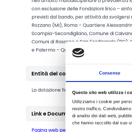
nell’ambito multidisciplinare a prevalenza M
con esclusione delle Fondazioni lirico – sinfo
previsti dal bando, per attività da svolgersi 
Rozzano (MI), Roma – Quartiere Alessandrin
Scampia–Secondigliano, Comune di Caivano
Comuni di Rosarno e San Ferdinando (RC), C
e Palermo – Quartiere Borgo Nuovo.
Entità del contributo
Consenso
La dotazione finanziaria complessiva amm
Questo sito web utilizza i c
Utilizziamo i cookie per perso
nostro traffico. Condividiamo 
Link e Documenti
di analisi dei dati web, pubbl
che hanno raccolto dal suo uti
Pagina web per formulari e documenti