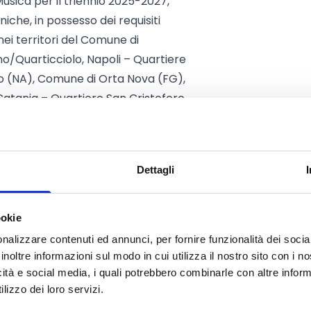
usica per il triennio 2025-2027,
niche, in possesso dei requisiti
nei territori del Comune di
o/Quarticciolo, Napoli – Quartiere
 (NA), Comune di Orta Nova (FG),
atania – Quartiere San Cristoforo
Dettagli
onta a
2.000.000 Euro
.
ookie
nalizzare contenuti ed annunci, per fornire funzionalità dei socia
inoltre informazioni sul modo in cui utilizza il nostro sito con i 
icità e social media, i quali potrebbero combinarle con altre inform
lizzo dei loro servizi.