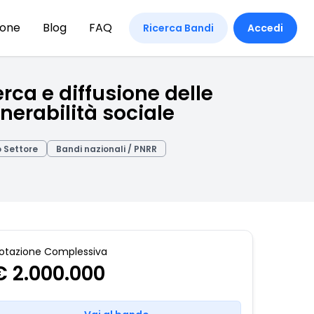
ione
Blog
FAQ
Ricerca Bandi
Accedi
rca e diffusione delle
lnerabilità sociale
o Settore
Bandi nazionali / PNRR
otazione Complessiva
€ 2.000.000