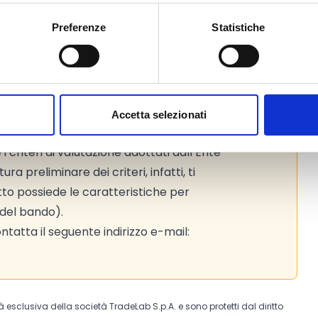
Preferenze
Statistiche
to web ufficiale del bando per gli
Accetta selezionati
riteri di valutazione adottati dall’Ente
ra preliminare dei criteri, infatti, ti
to possiede le caratteristiche per
 4 del bando).
tatta il seguente indirizzo e-mail:
tà esclusiva della società TradeLab S.p.A. e sono protetti dal diritto