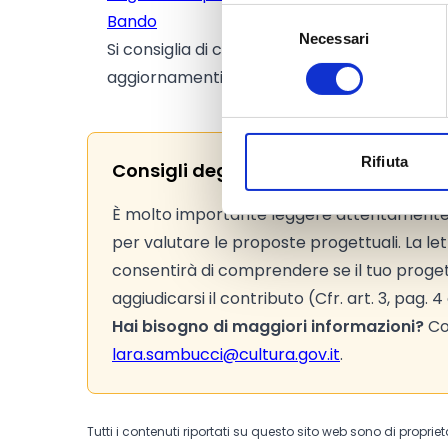
Selezione
Bando
Necessari
del
Si consiglia di consultare regolarmente il si
consenso
aggiornamenti e le informazioni addizionali.
Rifiuta
Consigli degli esperti
È molto importante leggere attentamente i c
per valutare le proposte progettuali. La lettu
consentirà di comprendere se il tuo proget
aggiudicarsi il contributo (Cfr. art. 3, pag.
Hai bisogno di maggiori informazioni?
Con
lara.sambucci@cultura.gov.it
.
Tutti i contenuti riportati su questo sito web sono di proprie