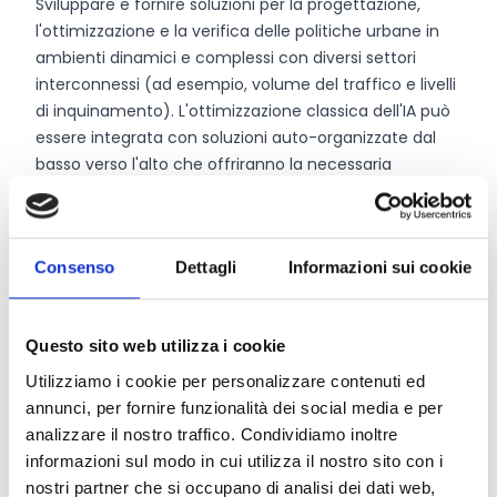
Sviluppare e fornire soluzioni per la progettazione,
l'ottimizzazione e la verifica delle politiche urbane in
ambienti dinamici e complessi con diversi settori
interconnessi (ad esempio, volume del traffico e livelli
di inquinamento). L'ottimizzazione classica dell'IA può
essere integrata con soluzioni auto-organizzate dal
basso verso l'alto che offriranno la necessaria
adattabilità e solidità.
Sviluppare e fornire nuovi servizi complessi basati
sull'IA relativi all'impegno dei cittadini, con o senza
Consenso
Dettagli
Informazioni sui cookie
l'uso di tecnologie di realtà estesa, per affrontare gli
aspetti dell'iniziativa New European Bauhaus e
implementare un CitiVerse sostenibile, democratico e
Questo sito web utilizza i cookie
incentrato sui cittadini.
Fornire e confezionare i componenti basati sull'IA in
Utilizziamo i cookie per personalizzare contenuti ed
una soluzione pronta all'uso, in modo che possano
annunci, per fornire funzionalità dei social media e per
essere riutilizzati e diventare parte del catalogo di
analizzare il nostro traffico. Condividiamo inoltre
strumenti LDT dell'UE.
informazioni sul modo in cui utilizza il nostro sito con i
Il
sostegno finanziario a terzi
deve rispettare le
nostri partner che si occupano di analisi dei dati web,