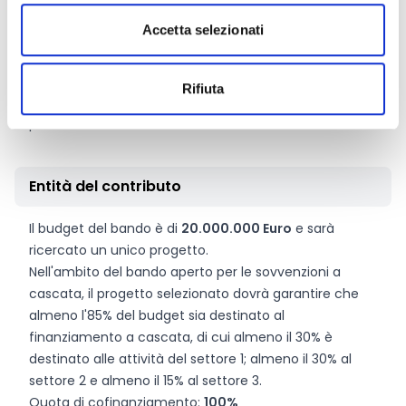
È importante notare che, a causa del tipo di azione
Accetta selezionati
scelta, i membri di un potenziale consorzio
non
possono essere beneficiari del fondo a cascata
.
Le domande devono essere presentate da un
Rifiuta
consorzio
di minimo 3 entità indipendenti di 3 diversi
paesi ammissibili.
Entità del contributo
Il budget del bando è di
20.000.000 Euro
e sarà
ricercato un unico progetto.
Nell'ambito del bando aperto per le sovvenzioni a
cascata, il progetto selezionato dovrà garantire che
almeno l'85% del budget sia destinato al
finanziamento a cascata, di cui almeno il 30% è
destinato alle attività del settore 1; almeno il 30% al
settore 2 e almeno il 15% al settore 3.
Quota di cofinanziamento:
100%