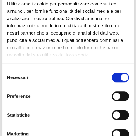
Utilizziamo i cookie per personalizzare contenuti ed
l'UE27, l'Islanda, il Liechtenstein, la Norvegia, la Turchia,
annunci, per fornire funzionalità dei social media e per
il Montenegro, la Macedonia del Nord, la Serbia e
analizzare il nostro traffico. Condividiamo inoltre
l'Ucraina. Un elenco aggiornato dei Paesi è disponibile
informazioni sul modo in cui utilizza il nostro sito con i
qui
.
nostri partner che si occupano di analisi dei dati web,
pubblicità e social media, i quali potrebbero combinarle
con altre informazioni che ha fornito loro o che hanno
Entità del contributo
raccolto dal suo utilizzo dei loro servizi.
Dotazione finanziaria complessiva:
21.000 Euro
Contributo massimo:
3.000 Euro
Selezione
I contratti TA&TP saranno assegnati in base al budget
Necessari
del
disponibile e alla graduatoria delle proposte valutate,
consenso
ovvero le domande di assistenza tecnica e
Preferenze
formazione che superano la soglia di valutazione
saranno classificate. Il numero esatto di TA&TP
assegnati dipenderà quindi dalle offerte di prezzo e dal
Statistiche
numero di offerte che supereranno la valutazione. In
generale si prevede di finanziare
7 attività
.
Marketing
Le offerte TA&T devono ottenere un punteggio