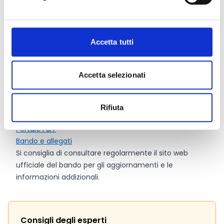
superiore alle soglie indicate, per ogni soglia. Le offerte
che non raggiungono le soglie minime di qualità
(individuali e totali) saranno respinte. Il contratto sarà
Accetta tutti
aggiudicato
all'offerta economicamente più
vantaggiosa
(Cfr. par. 3.3 del bando).
Accetta selezionati
Link e Documenti
Rifiuta
Pagina web per formulari e documenti
Portale F&T
Bando e allegati
Si consiglia di consultare regolarmente il sito web
ufficiale del bando per gli aggiornamenti e le
informazioni addizionali.
Consigli degli esperti