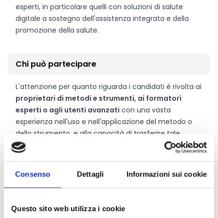
esperti, in particolare quelli con soluzioni di salute
digitale a sostegno dell'assistenza integrata e della
promozione della salute.
Chi può partecipare
L'attenzione per quanto riguarda i candidati è rivolta ai
proprietari di metodi e strumenti, ai formatori
esperti o agli utenti avanzati
con una vasta
esperienza nell'uso e nell'applicazione del metodo o
dello strumento, e alla capacità di trasferire tale
esperienza ai destinatari del TA&TP e di metterli in
grado di usare e applicare il metodo o lo strumento da
soli.
Consenso
Dettagli
Informazioni sui cookie
Le candidature devono coinvolgere
enti (persone
giuridiche) o individui (persone fisiche)
di Paesi che
partecipano al Programma Europa digitale. Al
Questo sito web utilizza i cookie
momento del lancio del bando, questi Paesi sono