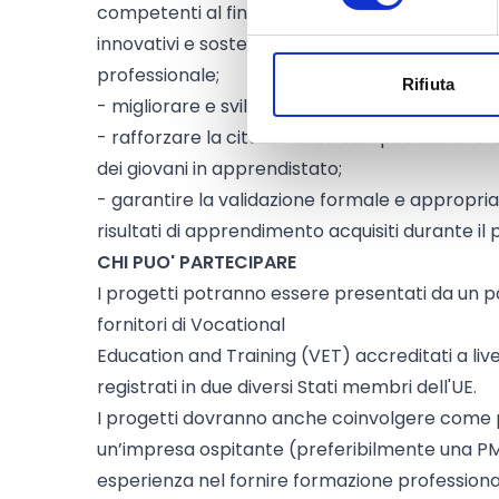
competenti al fine di garantire tirocini di quali
innovativi e sostenibili per superare gli ostaco
professionale;
Rifiuta
- migliorare e sviluppare le competenze lingui
- rafforzare la cittadinanza europea attravers
dei giovani in apprendistato;
- garantire la validazione formale e appropria
risultati di apprendimento acquisiti durante il p
CHI PUO' PARTECIPARE
I progetti potranno essere presentati da un p
fornitori di Vocational
Education and Training (VET) accreditati a live
registrati in due diversi Stati membri dell'UE.
I progetti dovranno anche coinvolgere come
un’impresa ospitante (preferibilmente una PM
esperienza nel fornire formazione profession