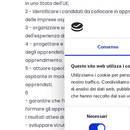
in uno Stato dell'UE;
2 - identificare i candidati da collocare in app
delle imprese ospitanti e delle competenze po
3 - organizzare sessioni di benvenuto e corsi 
dell'esperienza di apprendistato nel paese os
4 - progettare e sviluppare dettagliati contrat
Consenso
degli apprendisti, incluso contenuti curricolari r
apprendimento;
Questo sito web utilizza i c
5 - attuare specifiche attività per facilitare l'
Utilizziamo i cookie per perso
ospitante in modo da promuovere un senso di 
nostro traffico. Condividiamo 
apprendisti;
di analisi dei dati web, pubbl
6
che hanno raccolto dal suo uti
- garantire che l’impresa o il gruppo di impre
formare gli apprendisti per l’intera durata del t
Selezione
I risultati attesi dai progetti dovranno consiste
Necessari
del
consenso
- sviluppare strutture/reti di cooperazione sos