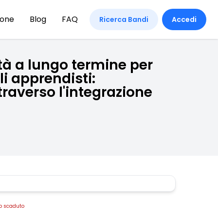
ione
Blog
FAQ
Ricerca Bandi
Accedi
ità a lungo termine per
i apprendisti:
raverso l'integrazione
o scaduto