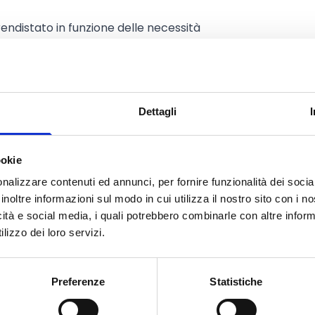
rendistato in funzione delle necessità
ssedute dagli apprendisti;
di lingua come preparazione, e parte,
pitante;
ti di apprendimento per i tirocini
Dettagli
ilevanti con chiari risultati di
ookie
integrazione dei giovani nella località
nalizzare contenuti ed annunci, per fornire funzionalità dei socia
cittadinanza europea tra gli
inoltre informazioni sul modo in cui utilizza il nostro sito con i 
icità e social media, i quali potrebbero combinarle con altre inform
lizzo dei loro servizi.
se siano preparate a ospitare e
irocinio.
re in:
Preferenze
Statistiche
tenibile tra le organizzazioni