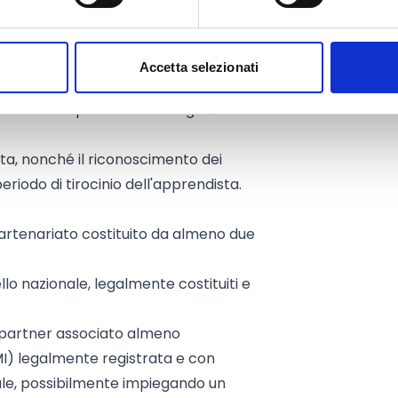
tà e,più in generale sviluppare sistemi
li alla mobilità nella formazione
Accetta selezionati
stiche degli apprendisti;
o attività specifiche di integrazione
ta, nonché il riconoscimento dei
eriodo di tirocinio dell'apprendista.
artenariato costituito da almeno due
llo nazionale, legalmente costituiti e
 partner associato almeno
I) legalmente registrata e con
ale, possibilmente impiegando un