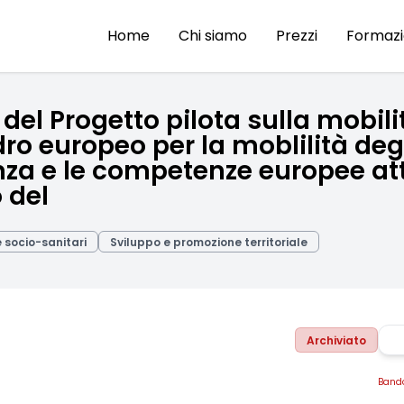
Home
Chi siamo
Prezzi
Formaz
 del Progetto pilota sulla mobil
ro europeo per la moblilità degl
nza e le competenze europee att
 del
 e socio-sanitari
Sviluppo e promozione territoriale
Archiviato
Band