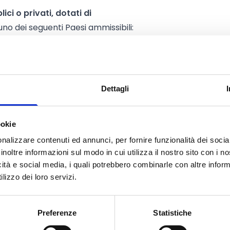
lici o privati, dotati di
no dei seguenti Paesi ammissibili:
rritori d'oltremare (PTOM))
l FED (
elenco dei Paesi
Dettagli
ilita nei Paesi ammissibili
 un paese terzo non associato o di
ookie
a meno che non siano in grado di
nalizzare contenuti ed annunci, per fornire funzionalità dei socia
mbro o dal paese associato al FED
inoltre informazioni sul modo in cui utilizza il nostro sito con i 
icità e social media, i quali potrebbero combinarle con altre inform
un partenariato di minimo
3
lizzo dei loro servizi.
ntità affiliate) provenienti da
3
Preferenze
Statistiche