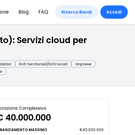
ione
Blog
FAQ
Ricerca Bandi
Accedi
to): Servizi cloud per
ubblici
Enti territoriali/Enti locali
Imprese
o
otazione Complessiva
€ 40.000.000
INANZIAMENTO MASSIMO
€40.000.000