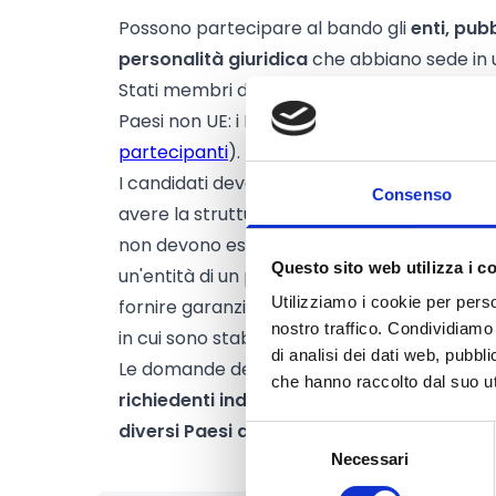
Possono partecipare al bando gli
enti, pubb
personalità giuridica
che abbiano sede in u
Stati membri dell'UE (compresi i paesi e te
Paesi non UE: i Paesi SEE e i Paesi associati a
partecipanti
).
I candidati devono, inoltre:
Consenso
avere la struttura di gestione esecutiva stab
non devono essere soggette al controllo di
Questo sito web utilizza i c
un'entità di un paese terzo non associato (
Utilizziamo i cookie per perso
fornire garanzie approvate dallo Stato me
nostro traffico. Condividiamo 
in cui sono stabilite)
di analisi dei dati web, pubbl
Le domande devono essere presentate da 
che hanno raccolto dal suo uti
richiedenti indipendenti
(beneficiari, non e
diversi Paesi ammissibili
.
Selezione
Necessari
del
consenso