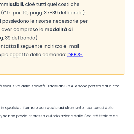
mmissibili
, cioè tutti quei costi che
Cfr. par. 10, pagg. 37-39 del bando).
i possiedono le risorse necessarie per
 di aver compreso le
modalità di
ag. 39 del bando).
tatta il seguente indirizzo e-mail
 Topic oggetto della domanda:
DEFIS-
tà esclusiva della società TradeLab S.p.A. e sono protetti dal diritto
e in qualsiasi forma e con qualsiasi strumento i contenuti delle
, se non previa espressa autorizzazione dalla Società titolare dei