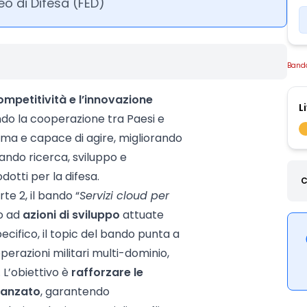
 di Difesa (FED)
Band
ompetitività e l’innovazione
L
ndo la cooperazione tra Paesi e
oma e capace di agire, migliorando
ando ricerca, sviluppo e
odotti per la difesa.
C
te 2, il bando “
Servizi cloud per
vo ad
azioni di sviluppo
attuate
pecifico, il topic del bando punta a
perazioni militari multi-dominio,
. L’obiettivo è
rafforzare le
avanzato
, garantendo