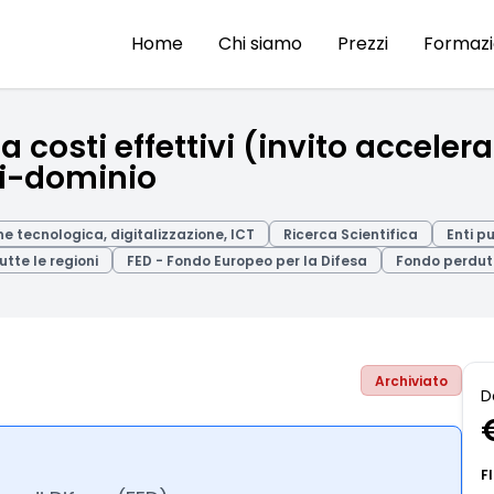
Home
Chi siamo
Prezzi
Formaz
a costi effettivi (invito accelera
ti-dominio
e tecnologica, digitalizzazione, ICT
Ricerca Scientifica
Enti p
utte le regioni
FED - Fondo Europeo per la Difesa
Fondo perdut
Archiviato
D
F