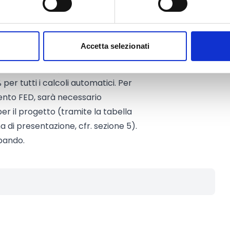
000 Euro
Accetta selezionati
ico visualizzerà per motivi tecnici
er tutti i calcoli automatici. Per
mento FED, sarà necessario
er il progetto (tramite la tabella
ma di presentazione, cfr. sezione 5).
 bando.