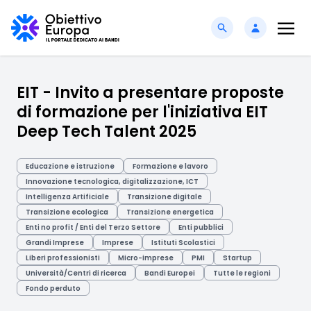
EIT - Invito a presentare proposte
di formazione per l'iniziativa EIT
Deep Tech Talent 2025
Educazione e istruzione
Formazione e lavoro
Innovazione tecnologica, digitalizzazione, ICT
Intelligenza Artificiale
Transizione digitale
Transizione ecologica
Transizione energetica
Enti no profit / Enti del Terzo Settore
Enti pubblici
Grandi Imprese
Imprese
Istituti Scolastici
Liberi professionisti
Micro-imprese
PMI
Startup
Università/Centri di ricerca
Bandi Europei
Tutte le regioni
Fondo perduto