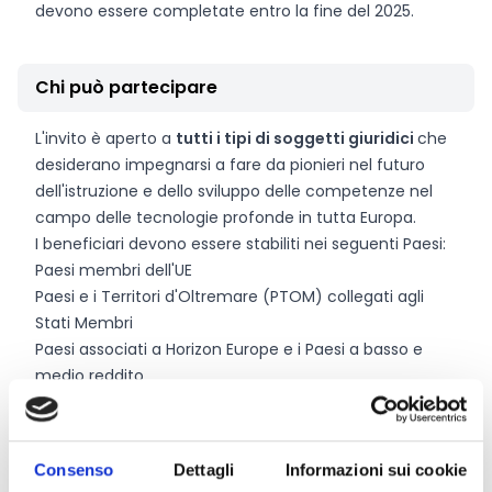
devono essere completate entro la fine del 2025.
Chi può partecipare
L'invito è aperto a
tutti i tipi di soggetti giuridici
che
desiderano impegnarsi a fare da pionieri nel futuro
dell'istruzione e dello sviluppo delle competenze nel
campo delle tecnologie profonde in tutta Europa.
I beneficiari devono essere stabiliti nei seguenti Paesi:
Paesi membri dell'UE
Paesi e i Territori d'Oltremare (PTOM) collegati agli
Stati Membri
Paesi associati a Horizon Europe e i Paesi a basso e
medio reddito
Le proposte devono coinvolgere un
consorzio di
almeno due entità
, provenienti da almeno 2 diversi
Paesi ammissibili, e rispettare le seguenti condizioni:
Consenso
Dettagli
Informazioni sui cookie
Almeno un partner deve provenire da uno Stato