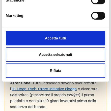
Statistiche
informazioni addizionali.
Marketing
Consigli degli esperti
Le domande possono essere presentate
dal 25
Accetta tutti
febbraio all’8 aprile 2025
.
Scopri di più sul bando partecipando a:
Sessione informativa del bando: 26 febbraio, ore
Accetta selezionati
15:00 CET.
Call Matchmaking Session: 6 marzo, ore 15:00 CET.
Rifiuta
Sessione di domande e risposte: 17 marzo, ore 15:00
CET.
Attenzione!
Tutti i candidati devono aver firmato
l'
EIT Deep Tech Talent Initiative Pledge
e diventare
Sostenitori (presentare il proprio
pledge
) il prima
possibile e non oltre 10 giorni lavorativi prima della
scadenza del bando.