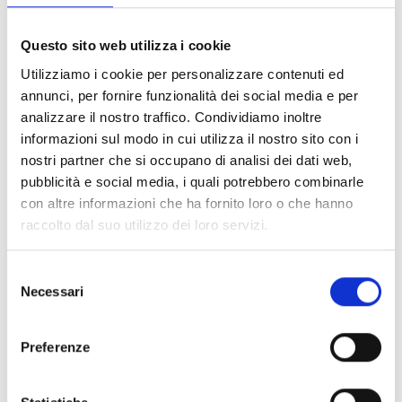
membro (SM).
L'altro partner può provenire da uno Stato membro o
Questo sito web utilizza i cookie
da un Paese associato (AC).
Utilizziamo i cookie per personalizzare contenuti ed
annunci, per fornire funzionalità dei social media e per
Entità del contributo
analizzare il nostro traffico. Condividiamo inoltre
informazioni sul modo in cui utilizza il nostro sito con i
Dotazione finanziaria complessiva:
1.000.000 Euro
nostri partner che si occupano di analisi dei dati web,
Contributo massimo:
60.000 Euro
pubblicità e social media, i quali potrebbero combinarle
Quota di cofinanziamento:
100%
con altre informazioni che ha fornito loro o che hanno
raccolto dal suo utilizzo dei loro servizi.
Link e Documenti
Selezione
Necessari
del
Pagina web per formulari e documenti
consenso
Portale F&T
Preferenze
Bando
Si consiglia di consultare regolarmente il sito web
ufficiale del bando per gli aggiornamenti e le