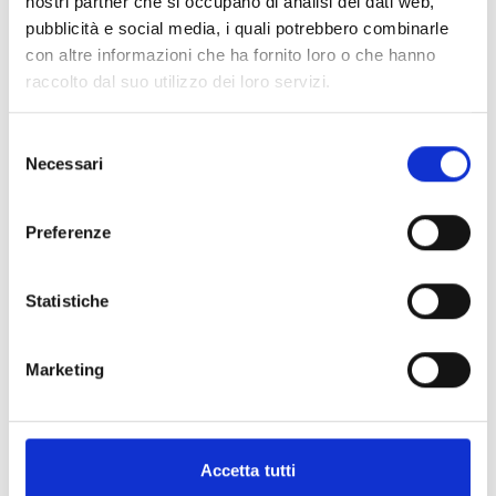
nostri partner che si occupano di analisi dei dati web,
Romagna.
pubblicità e social media, i quali potrebbero combinarle
con altre informazioni che ha fornito loro o che hanno
raccolto dal suo utilizzo dei loro servizi.
CONDIVIDI
Selezione
Necessari
del
consenso
Conosci Obiettivo Europa?
Preferenze
Prova gratis
Statistiche
Marketing
Accetta tutti