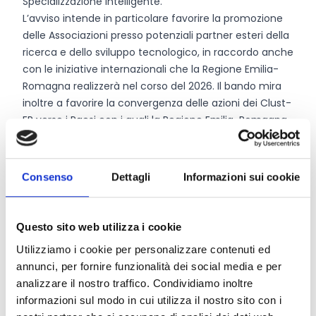
Specializzazione Intelligente.
L’avviso intende in particolare favorire la promozione
delle Associazioni presso potenziali partner esteri della
ricerca e dello sviluppo tecnologico, in raccordo anche
con le iniziative internazionali che la Regione Emilia-
Romagna realizzerà nel corso del 2026. Il bando mira
inoltre a favorire la convergenza delle azioni dei Clust-
ER verso i Paesi con i quali la Regione Emilia-Romagna
intende rafforzare le proprie relazioni istituzionali e
operative. In questo ambito sono indicati come
prioritari:
Consenso
Dettagli
Informazioni sui cookie
USA, in particolare California e Pennsylvania;
Canada, in particolare Québec;
Giappone e Corea del Sud;
Questo sito web utilizza i cookie
i Paesi con cui l’Unione Europea ha sottoscritto un
Utilizziamo i cookie per personalizzare contenuti ed
accordo di libero scambio, in particolare India e Paesi
annunci, per fornire funzionalità dei social media e per
del Mercosur;
analizzare il nostro traffico. Condividiamo inoltre
all’interno dell’Unione Europea, le aree in cui risultano
informazioni sul modo in cui utilizza il nostro sito con i
attivati accordi di partenariato con la Regione Emilia-