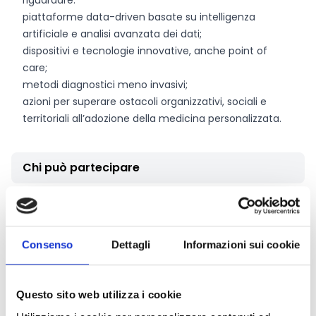
riguardare:
piattaforme data-driven basate su intelligenza
artificiale e analisi avanzata dei dati;
dispositivi e tecnologie innovative, anche point of
care;
metodi diagnostici meno invasivi;
azioni per superare ostacoli organizzativi, sociali e
territoriali all’adozione della medicina personalizzata.
Chi può partecipare
Possono partecipare esclusivamente i soggetti
proponenti con sede operativa e/o legale in Emilia-
Romagna che vogliono candidare al
bando
Consenso
Dettagli
Informazioni sui cookie
internazionale PreciseEU
. Per la Regione Emilia-
Romagna possono partecipare al bando:
I laboratori e centri accreditati alla Rete Alta
Questo sito web utilizza i cookie
Tecnologia della Regione Emilia Romagna;