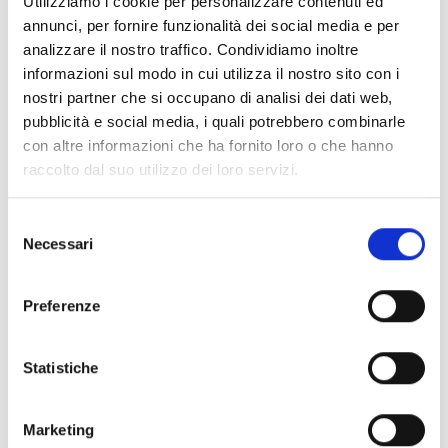
Utilizziamo i cookie per personalizzare contenuti ed
Le micro, piccole e medie imprese con sede legale
annunci, per fornire funzionalità dei social media e per
e/o operativa in Emilia-Romagna;
analizzare il nostro traffico. Condividiamo inoltre
Le aziende sanitarie e Irccs della Regione Emilia-
informazioni sul modo in cui utilizza il nostro sito con i
Romagna
nostri partner che si occupano di analisi dei dati web,
pubblicità e social media, i quali potrebbero combinarle
Entità del contributo
con altre informazioni che ha fornito loro o che hanno
raccolto dal suo utilizzo dei loro servizi.
La dotazione finanziaria complessiva ammonta a
1.800.000 Euro.
Selezione
I contributi sono concessi a fondo perduto, in conto
Necessari
del
capitale, nella misura
massima
del 70% delle spese
consenso
ammissibili. Ciascun beneficiario potrà richiedere un
Preferenze
contributo massimo di 200.000 Euro.
Statistiche
Link e Documenti
Pagina web per formulari e documenti
Marketing