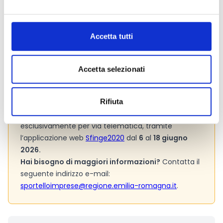
Bando
Si consiglia di consultare regolarmente il sito web
ufficiale del bando per gli aggiornamenti e le
Accetta tutti
informazioni addizionali.
Accetta selezionati
Consigli degli esperti
Le domande di contributo dovranno essere
Rifiuta
compilate, validate ed inviate alla Regione,
esclusivamente per via telematica, tramite
l’applicazione web
Sfinge2020
dal
6
al
18 giugno
2026.
Hai bisogno di maggiori informazioni?
Contatta il
seguente indirizzo e-mail:
sportelloimprese@regione.emilia-romagna.it
.