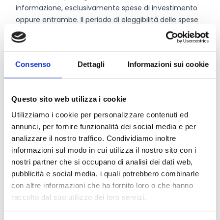
informazione, esclusivamente spese di investimento
oppure entrambe. Il periodo di eleggibilità delle spese
decorre dalla data di presentazione della domanda di
contributo fino al
31 dicembre 2027
, salvo eventuale
proroga.
Consenso
Dettagli
Informazioni sui cookie
Chi può partecipare
Questo sito web utilizza i cookie
Possono usufruire dei contributi gli Organismi di
Utilizziamo i cookie per personalizzare contenuti ed
gestione degli Itinerari turistico-enogastronomici
annunci, per fornire funzionalità dei social media e per
riconosciuti ai sensi dell’art. 4 della legge regionale n.
analizzare il nostro traffico. Condividiamo inoltre
23/2000 alla data di scadenza per la presentazione
informazioni sul modo in cui utilizza il nostro sito con i
delle domande e che non siano stati oggetto di
nostri partner che si occupano di analisi dei dati web,
provvedimento di revoca del riconoscimento.
pubblicità e social media, i quali potrebbero combinarle
con altre informazioni che ha fornito loro o che hanno
raccolto dal suo utilizzo dei loro servizi.
Entità del contributo