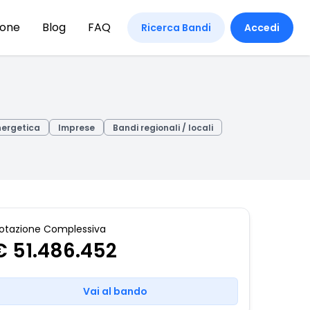
ione
Blog
FAQ
Ricerca Bandi
Accedi
nergetica
Imprese
Bandi regionali / locali
otazione Complessiva
€ 51.486.452
Vai al bando