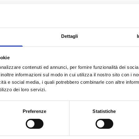
nti a tasso agevolato con
Dettagli
isorse pubbliche
del Fondo e per
one degli
Istituti di credito
ookie
uo chirografario, possono avere
nalizzare contenuti ed annunci, per fornire funzionalità dei socia
inoltre informazioni sul modo in cui utilizza il nostro sito con i 
uso un preammortamento
icità e social media, i quali potrebbero combinarle con altre inform
 tra un minimo di 25mila euro ad
lizzo dei loro servizi.
le il 100% del progetto presentato.
l’impresa beneficiaria, è pari alla
Preferenze
Statistiche
sulla parte di finanziamento avente
 mmp + spread massimo del 4,99%