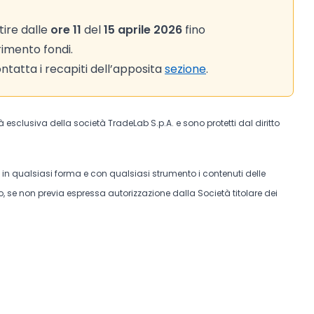
ire dalle
ore 11
del
15 aprile 2026
fino
rimento fondi.
tatta i recapiti dell’apposita
sezione
.
tà esclusiva della società TradeLab S.p.A. e sono protetti dal diritto
e in qualsiasi forma e con qualsiasi strumento i contenuti delle
, se non previa espressa autorizzazione dalla Società titolare dei