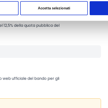
a bancaria (25%).
Accetta selezionati
do perduto per il rimborso delle
la preparazione ed il supporto
l 12,5% della quota pubblica del
to web ufficiale del bando per gli