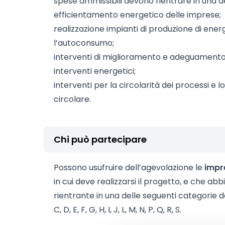
spese ammissibili devono rientrare in una d
efficientamento energetico delle imprese;
realizzazione impianti di produzione di energ
l’autoconsumo;
interventi di miglioramento e adeguamento 
interventi energetici;
interventi per la circolarità dei processi e 
circolare.
Chi può partecipare
Possono usufruire dell’agevolazione le
impr
in cui deve realizzarsi il progetto, e che abbi
rientrante in una delle seguenti categorie d
C, D, E, F, G, H, I, J, L, M, N, P, Q, R, S.