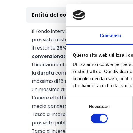
Entità del contributo
Il Fondo interviene concedendo finanziame
Consenso
provvista mista, derivante per il
75%
dalle
r
il restante
25%
da risorse messe a disposizi
Questo sito web utilizza i c
convenzionati.
I finanziamenti, nella forma tecnica di mut
Utilizziamo i cookie per perso
nostro traffico. Condividiamo 
la
durata
compresa tra
18 e 96 mesi
(incl
di analisi dei dati web, pubbl
massimo di 18 mesi), ed importo ricompreso
che hanno raccolto dal suo uti
un massimo di 1 milione di euro. È finanziabi
L’onere effettivo degli interessi a carico del
Selezione
media ponderata fra i due seguenti tassi:
Necessari
del
Tasso di interesse pari allo 0,00% a valere 
consenso
provvista pubblica (75%);
Tasso di interesse pari all’Euribor 6 mesi