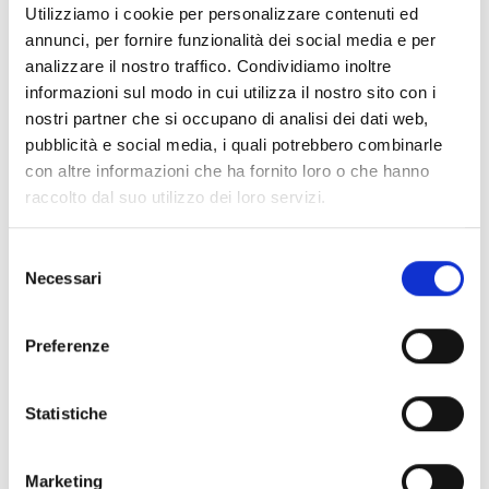
(proprietà, affitto, comodato, ecc.) sulle superfici
Utilizziamo i cookie per personalizzare contenuti ed
oggetto di richiesta di sostegno, con titolo registrato
annunci, per fornire funzionalità dei social media e per
nel fascicolo aziendale;
analizzare il nostro traffico. Condividiamo inoltre
gestire
direttamente
le superfici su cui si chiedono gli
informazioni sul modo in cui utilizza il nostro sito con i
aiuti e garantire il rispetto degli impegni per l’intero
nostri partner che si occupano di analisi dei dati web,
triennio.
pubblicità e social media, i quali potrebbero combinarle
Sono ammissibili esclusivamente le superfici dove le
con altre informazioni che ha fornito loro o che hanno
infrastrutture ecologiche esistono già al momento
raccolto dal suo utilizzo dei loro servizi.
della domanda e che hanno concluso un precedente
periodo decennale di impegno agro-ambientale
Selezione
analogo. Le superfici non devono essere, alla
Necessari
del
decorrenza del nuovo impegno,
consenso
contemporaneamente assoggettate ad altri impegni
Preferenze
agro-climatico-ambientali o ecoschemi incompatibili.
Statistiche
Entità del contributo
La dotazione finanziaria complessiva ammonta a
Marketing