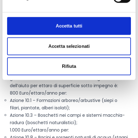
915.746 Euro.
Le risorse sono destinate a coprire gli impegni triennali
assunti con il bando; per la prima annualità di impegno
Accetta tutti
(2026) è previsto uno stanziamento pari a 305.249
Euro, cui seguiranno le disponibilità delle annualità
successive fino alla copertura del triennio.
Accetta selezionati
Il sostegno è concesso sotto forma di
pagamento
annuo a superficie, a fondo perduto
, per tutta la
durata dell’impegno (3 anni), come compensazione
Rifiuta
dei maggiori costi e dei mancati redditi derivanti dalla
gestione attiva delle infrastrutture ecologiche. L’entità
dell’aiuto per ettaro di superficie sotto impegno è:
800 Euro/ettaro/anno per:
Azione 10.1 – Formazioni arboreo/arbustive (siepi o
filari, piantate, alberi isolati);
Azione 10.3 – Boschetti nei campi e sistemi macchia-
radura (boschetti naturalistici);
1.000 Euro/ettaro/anno per:
Azione 10.8 – Bacini e sorgenti naturali di acqua (stagni