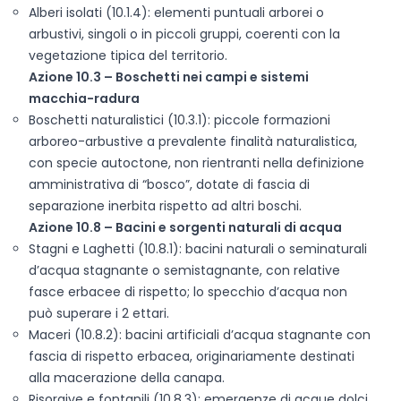
Alberi isolati (10.1.4): elementi puntuali arborei o
arbustivi, singoli o in piccoli gruppi, coerenti con la
vegetazione tipica del territorio.
Azione 10.3 – Boschetti nei campi e sistemi
macchia-radura
Boschetti naturalistici (10.3.1): piccole formazioni
arboreo-arbustive a prevalente finalità naturalistica,
con specie autoctone, non rientranti nella definizione
amministrativa di “bosco”, dotate di fascia di
separazione inerbita rispetto ad altri boschi.
Azione 10.8 – Bacini e sorgenti naturali di acqua
Stagni e Laghetti (10.8.1): bacini naturali o seminaturali
d’acqua stagnante o semistagnante, con relative
fasce erbacee di rispetto; lo specchio d’acqua non
può superare i 2 ettari.
Maceri (10.8.2): bacini artificiali d’acqua stagnante con
fascia di rispetto erbacea, originariamente destinati
alla macerazione della canapa.
Risorgive e fontanili (10.8.3): emergenze di acque dolci