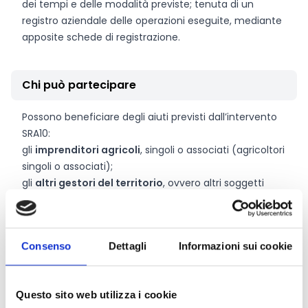
dei tempi e delle modalità previste; tenuta di un
registro aziendale delle operazioni eseguite, mediante
apposite schede di registrazione.
Chi può partecipare
Possono beneficiare degli aiuti previsti dall’intervento
SRA10:
gli
imprenditori agricoli
, singoli o associati (agricoltori
singoli o associati);
gli
altri gestori del territorio
, ovvero altri soggetti
pubblici o privati, anche associati, che gestiscono
direttamente le superfici interessate.
Tutti i richiedenti devono:
Consenso
Dettagli
Informazioni sui cookie
essere iscritti all’
Anagrafe delle Aziende agricole
con
fascicolo aziendale anagrafico in gestione digitale
aggiornato e validato;
Questo sito web utilizza i cookie
disporre di un
titolo di conduzione regolare