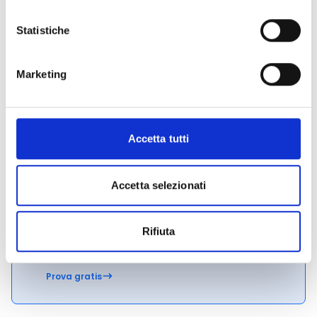
bando).
Le
spese ammissibili
sono tutti quei costi che
Statistiche
possiamo imputare nel budget di progetto. Si
consiglia pertanto di verificarle con attenzione (Cfr.
sez. 1.11, pag. 17 del bando).
Marketing
Hai bisogno di maggiori informazioni?
Contatta il
seguente indirizzo e-mail:
tiziano.tassinari@regione.emilia-romagna.it
.
Accetta tutti
Accetta selezionati
CONDIVIDI
Rifiuta
Conosci Obiettivo Europa?
Prova gratis