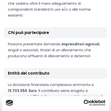
che vadano oltre il mero adeguamento ai
corrispondenti standard in uso e/o o alle norme
esistenti.
Chi può partecipare
Possono presentare domanda
imprenditori agricoli
,
singoli o associati, titolari di un allevamento che
producono effluenti di allevamento e detentori.
Entità del contributo
La dotazione finanziaria complessiva ammonta a
13.703.556
Euro
. Il contributo viene erogato a
copertura del 75% della spesa ammissibile. L’importo di
un singolo progetto è definito nella misura minima di
20.000 Euro e massima di 200.000 Euro.