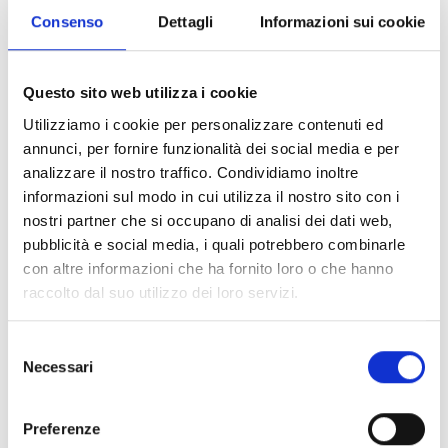
Consenso
Dettagli
Informazioni sui cookie
Link e Documenti
Questo sito web utilizza i cookie
Pagina web per formulari e documenti
Utilizziamo i cookie per personalizzare contenuti ed
Bando
annunci, per fornire funzionalità dei social media e per
Si consiglia di consultare regolarmente il sito web
analizzare il nostro traffico. Condividiamo inoltre
ufficiale del bando per gli aggiornamenti e le
informazioni sul modo in cui utilizza il nostro sito con i
informazioni addizionali.
nostri partner che si occupano di analisi dei dati web,
pubblicità e social media, i quali potrebbero combinarle
con altre informazioni che ha fornito loro o che hanno
Consigli degli esperti
raccolto dal suo utilizzo dei loro servizi.
Presta attenzione ai
criteri di valutazione
adottati
Selezione
dall’Ente per valutare le proposte progettuali. La
Necessari
del
lettura preliminare dei criteri ti aiuterà a capire se il
consenso
tuo progetto possiede le caratteristiche per
aggiudicarsi il contributo (Cfr. sez. 1.8, pag. 13 del
Preferenze