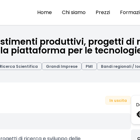
Home
Chi siamo
Prezzi
Formaz
imenti produttivi, progetti di r
la piattaforma per le tecnologi
Ricerca Scientifica
Grandi Imprese
PMI
Bandi regionali / lo
In uscita
D
rogetti di ricerca e sviluppo delle
C