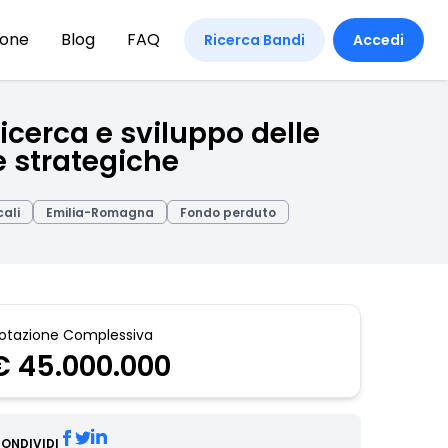
ione
Blog
FAQ
Ricerca Bandi
Accedi
icerca e sviluppo delle
e strategiche
cali
Emilia-Romagna
Fondo perduto
otazione Complessiva
€ 45.000.000
ONDIVIDI