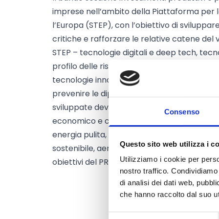
imprese nell’ambito della Piattaforma per 
l’Europa (STEP), con l’obiettivo di sviluppa
critiche e rafforzare le relative catene del v
STEP – tecnologie digitali e deep tech, tecnol
profilo delle risorse, biotecnologie (inclusi i
tecnologie innovative, emergenti o all’avang
prevenire le dipendenze strategiche dell’Un
sviluppate devono essere pronte per il me
Consenso
economico e contribuire alle priorità della S
energia pulita, economia circolare, salute, c
Questo sito web utilizza i c
sostenibile, aerospace, infrastrutture critic
Utilizziamo i cookie per perso
obiettivi del PR FESR Emilia-Romagna 2021-
nostro traffico. Condividiamo 
di analisi dei dati web, pubbl
che hanno raccolto dal suo uti
Selezione