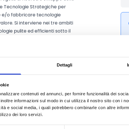
le Tecnologie Strategiche per
re e/o fabbricare tecnologie
alore. Si interviene nei tre ambiti
ogie pulite ed efficienti sotto il
 medicinali critici UE) – favorendo
uardia e capaci di ridurre o
ione da Paesi terzi. Le tecnologie
rcato, generare impatto
Dettagli
3 regionale (digitalizzazione,
lima e risorse naturali, mobilità
ookie
he ecc.), in coerenza con gli
nalizzare contenuti ed annunci, per fornire funzionalità dei socia
2027.
inoltre informazioni sul modo in cui utilizza il nostro sito con i 
icità e social media, i quali potrebbero combinarle con altre inform
lizzo dei loro servizi.