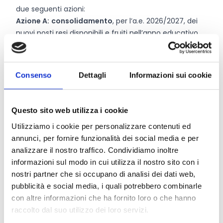
due seguenti azioni:
Azione A:
consolidamento
, per l’a.e. 2026/2027, dei
nuovi posti resi disponibili e fruiti nell’anno educativo
2025/2026 in attuazione delle delibere di Giunta
regionale nn. 1202/2025 e 1523/2025;
Azione B
:
ampliamento
, per l’a.e. 2026/2027,
Consenso
Dettagli
Informazioni sui cookie
dell’offerta di servizi educativi per la prima infanzia
con il sostegno all’attivazione di nuovi posti;
Azione C
:
abbattimento
delle rette e degli oneri a
Questo sito web utilizza i cookie
carico delle famiglie per promuovere l’accesso ai
Utilizziamo i cookie per personalizzare contenuti ed
servizi educativi 0–3 anni per l’a.e. 2026/2027.
annunci, per fornire funzionalità dei social media e per
analizzare il nostro traffico. Condividiamo inoltre
informazioni sul modo in cui utilizza il nostro sito con i
CONDIVIDI
nostri partner che si occupano di analisi dei dati web,
pubblicità e social media, i quali potrebbero combinarle
con altre informazioni che ha fornito loro o che hanno
raccolto dal suo utilizzo dei loro servizi.
Conosci Obiettivo Europa?