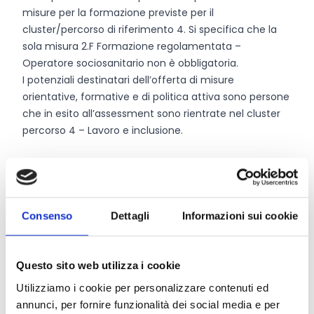
misure per la formazione previste per il
cluster/percorso di riferimento 4. Si specifica che la
sola misura 2.F Formazione regolamentata –
Operatore sociosanitario non è obbligatoria.
I potenziali destinatari dell’offerta di misure
orientative, formative e di politica attiva sono persone
che in esito all’assessment sono rientrate nel cluster
percorso 4 – Lavoro e inclusione.
Chi può partecipare
Possono candidare operazioni in qualità di soggetti
Consenso
Dettagli
Informazioni sui cookie
realizzatori titolari delle operazioni:
soggetti accreditati, ai sensi della deliberazione di
Giunta regionale n. 1959/2016 e ss.mm.ii., per la
Questo sito web utilizza i cookie
realizzazione di servizi per il lavoro - area 2 Supporto
Utilizziamo i cookie per personalizzare contenuti ed
all’inserimento lavorativo e all’inclusione sociale di
annunci, per fornire funzionalità dei social media e per
soggetti fragili e vulnerabili, nell’ambito distrettuale