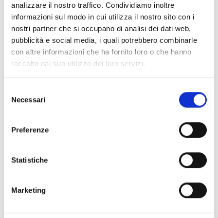
analizzare il nostro traffico. Condividiamo inoltre
coerente con l’azione su cui l’operazione viene
informazioni sul modo in cui utilizza il nostro sito con i
candidata;
nostri partner che si occupano di analisi dei dati web,
organismi accreditati ai sensi della deliberazione di
pubblicità e social media, i quali potrebbero combinarle
Giunta regionale n. 201/2022 per l’ambito Formazione
con altre informazioni che ha fornito loro o che hanno
per l’accesso all’occupazione, continua e permanente
raccolto dal suo utilizzo dei loro servizi.
e in possesso dei Requisiti aggiuntivi per la
realizzazione di attività rivolte specificamente a
Selezione
persone in condizione di svantaggio, fragili e vulnerabili
Necessari
del
o con disabilità.
consenso
Preferenze
Entità del contributo
La dotazione finanziaria complessiva ammonta a
Statistiche
16.623.735 Euro.
Marketing
Link e Documenti