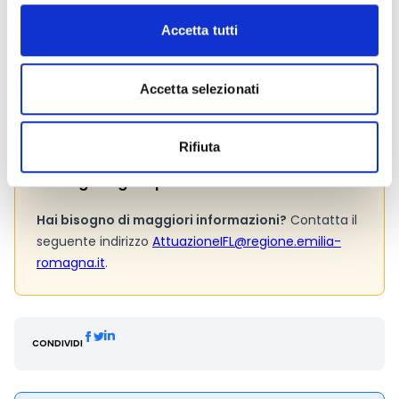
Pagina web per formulari e documenti
Accetta tutti
Bando
Si consiglia di consultare regolarmente il sito web
ufficiale del bando per gli aggiornamenti e le
Accetta selezionati
informazioni addizionali.
Rifiuta
Consigli degli esperti
Hai bisogno di maggiori informazioni?
Contatta il
seguente indirizzo
AttuazioneIFL@regione.emilia-
romagna.it
.
CONDIVIDI