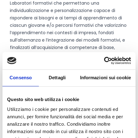
Laboratori formativi che permettano una
individualizzazione e personalizzazione capace di
rispondere ai bisogni e ai tempi di apprendimento di
ciascun giovane e/o percorsi formativi che valorizzino
l’apprendimento nei contesti di impresa, fondati
sull’alternanza e l’integrazione dei modelli formativi, e
finalizzati all’acquisizione di competenze di base,
socio-relazionali e professionali propedeutiche ad
attivare percorsi successivi di collocamento mirato;
Tirocini, comprensivi di azioni formative per la
sicurezza, indennità e formalizzazione delle
Consenso
Dettagli
Informazioni sui cookie
competenze;
Attività di sostegno alla persona nei contesti formativi,
definita in funzione delle specifiche esigenze
Questo sito web utilizza i cookie
evidenziate dal giovane e necessaria per stare nei
Utilizziamo i cookie per personalizzare contenuti ed
diversi contesti (colloqui, aula, laboratorio, formazione
annunci, per fornire funzionalità dei social media e per
in contesto lavorativo, di impresa o altre
analizzare il nostro traffico. Condividiamo inoltre
organizzazioni);
informazioni sul modo in cui utilizza il nostro sito con i
Progetto a costi reali per il rimborso dei trasporti