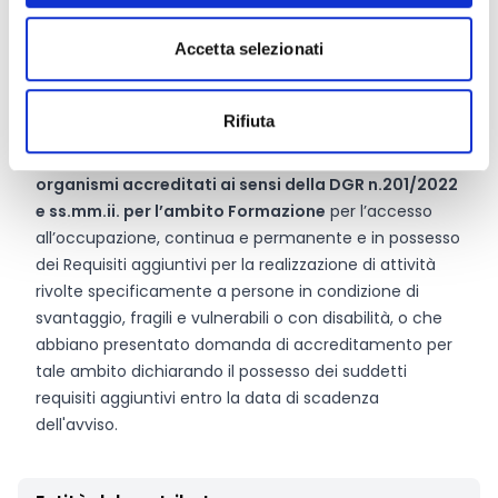
in una logica di continuità e completamento.
Accetta selezionati
Chi può partecipare
Rifiuta
Possono candidare operazioni, in qualità di soggetti
gestori titolari e responsabili delle iniziative, gli
organismi accreditati ai sensi della DGR n.201/2022
e ss.mm.ii. per l’ambito Formazione
per l’accesso
all’occupazione, continua e permanente e in possesso
dei Requisiti aggiuntivi per la realizzazione di attività
rivolte specificamente a persone in condizione di
svantaggio, fragili e vulnerabili o con disabilità, o che
abbiano presentato domanda di accreditamento per
tale ambito dichiarando il possesso dei suddetti
requisiti aggiuntivi entro la data di scadenza
dell'avviso.