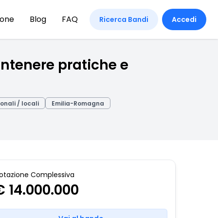
ione
Blog
FAQ
Ricerca Bandi
Accedi
ntenere pratiche e
onali / locali
Emilia-Romagna
otazione Complessiva
€ 14.000.000