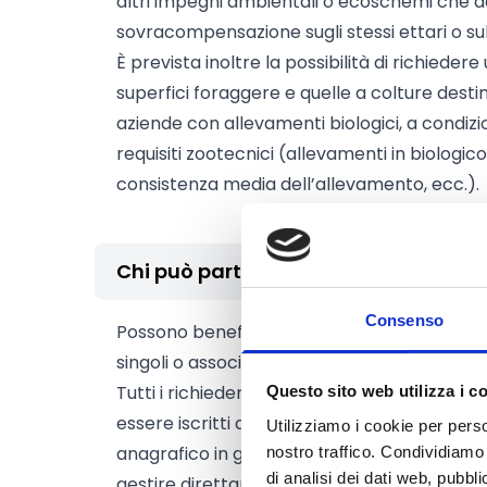
altri impegni ambientali o ecoschemi che
sovracompensazione sugli stessi ettari o su
È prevista inoltre la possibilità di richiedere
superfici foraggere e quelle a colture desti
aziende con allevamenti biologici, a condizio
requisiti zootecnici (allevamenti in biologi
consistenza media dell’allevamento, ecc.).
Chi può partecipare
Consenso
Possono beneficiare degli aiuti dell’interve
singoli o associati, compresi gli
enti pubblic
Tutti i richiedenti devono:
Questo sito web utilizza i c
essere iscritti all’
Anagrafe delle Aziende a
Utilizziamo i cookie per perso
anagrafico in gestione digitale aggiornato e
nostro traffico. Condividiamo 
di analisi dei dati web, pubbl
gestire direttamente le superfici per le qual