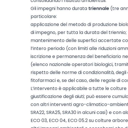
consolidando i risultati ambientali.
Gli impegni hanno durata
triennale
(tre ann
particolare:
applicazione del metodo di produzione biolog
di impegno, per tutta la durata del triennio;
mantenimento delle superfici accertate c
l’intero periodo (con limiti alle riduzioni am
iscrizione e permanenza del beneficiario nel
(elenco nazionale operatori biologici, tramit
rispetto delle norme di condizionalità, degli o
fitofarmaci e, se del caso, delle regole di co
L’intervento è applicabile a tutte le colture 
giustificazione degli aiuti; può essere cumulat
con altri interventi agro-climatico-ambienta
SRA22, SRA25, SRA30 in alcuni casi) e con a
ECO 03, ECO 04, ECO 05.2 su colture arbor