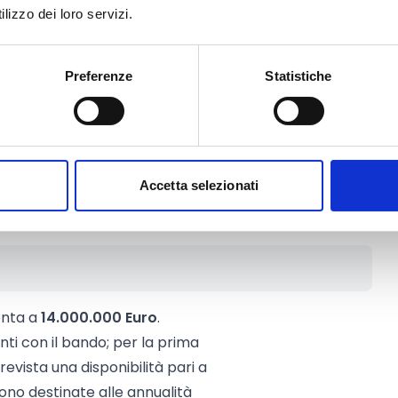
lizzo dei loro servizi.
omodato, ecc.) registrato nel
er l’agricoltura biologica (organismo
Preferenze
Statistiche
 registrazione in Agribio) per tutta
otecnica, i requisiti specifici
rto tra UBA e superficie
Accetta selezionati
one animale.
onta a
14.000.000 Euro
.
nti con il bando; per la prima
vista una disponibilità pari a
sono destinate alle annualità