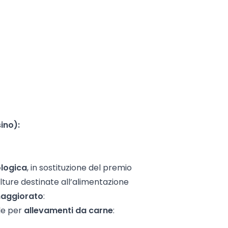
ino):
ologica
, in sostituzione del premio
olture destinate all’alimentazione
aggiorato
:
le per
allevamenti da carne
: