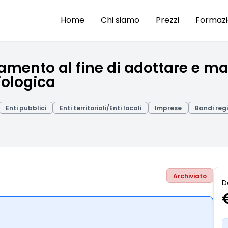
Home
Chi siamo
Prezzi
Formaz
ento al fine di adottare e ma
iologica
Enti pubblici
Enti territoriali/Enti locali
Imprese
Bandi regi
Archiviato
D