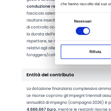
che hanno raccolto dal suo uti
conduzione regolare
(proprietà, affitto, c
fascicolo aziendale;
Selezione
risultare inseriti nel sistema di controllo p
Necessari
del
di controllo riconosciuto, notifica e relativa
consenso
la durata dell’impegno;
rispettare, se richiedono la maggiorazione zo
relativi agli allevamenti biologici e al rappo
Rifiuta
foraggera/colture destinate all’alimentazi
Entità del contributo
La dotazione finanziaria complessiva amm
Le risorse coprono gli impegni triennali assu
annualità di impegno (campagna 2026) è pre
4.666.667 Euro
, mentre le restanti risorse 