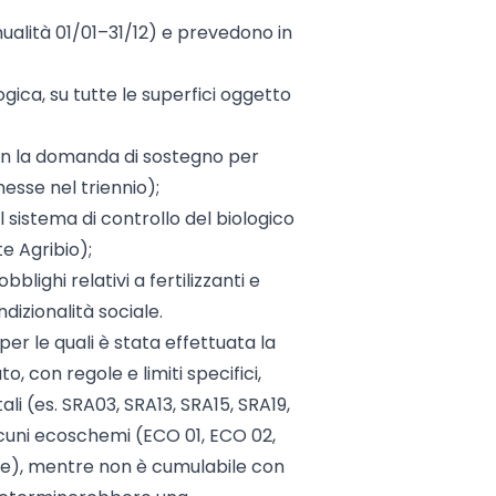
ualità 01/01–31/12) e prevedono in
ica, su tutte le superfici oggetto
on la domanda di sostegno per
messe nel triennio);
 sistema di controllo del biologico
e Agribio);
bblighi relativi a fertilizzanti e
ndizionalità sociale.
per le quali è stata effettuata la
o, con regole e limiti specifici,
li (es. SRA03, SRA13, SRA15, SRA19,
lcuni ecoschemi (ECO 01, ECO 02,
ee), mentre non è cumulabile con