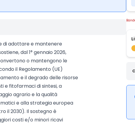
Band
L
ne di adottare e mantenere
ostiene, dal 1° gennaio 2026,
he convertono o mantengono le
secondo il Regolamento (UE)
C
inamento e il degrado delle risorse
ti e fitofarmaci di sintesi, a
saggio agrario e la qualità
limatici e alla strategia europea
o il 2030). Il sostegno è
ri costi e/o minori ricavi