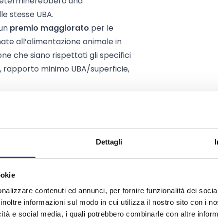
 determinerebbero una
lle stesse UBA.
 un
premio maggiorato
per le
nate all’alimentazione animale in
ne che siano rispettati gli specifici
co, rapporto minimo UBA/superficie,
Dettagli
nto SRA29 gli
imprenditori agricoli
,
i gestori di aziende agricole
.
ookie
gricole
con fascicolo aziendale
nalizzare contenuti ed annunci, per fornire funzionalità dei socia
 validato;
inoltre informazioni sul modo in cui utilizza il nostro sito con i 
icità e social media, i quali potrebbero combinarle con altre inform
i si chiede il sostegno, con
titolo di