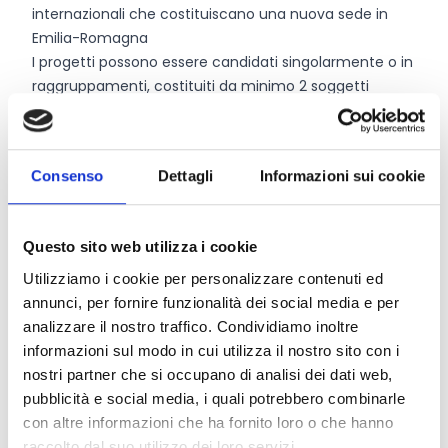
internazionali che costituiscano una nuova sede in
Emilia-Romagna
I progetti possono essere candidati singolarmente o in
raggruppamenti, costituiti da minimo 2 soggetti
massimo 6 soggetti, costruiti in modo da evidenziare
complementarietà di competenze dei soggetti
partecipanti.
Consenso
Dettagli
Informazioni sui cookie
Entità del contributo
Questo sito web utilizza i cookie
La dotazione finanziaria complessiva ammonta a
Utilizziamo i cookie per personalizzare contenuti ed
1.700.000 Euro
, destinate esclusivamente a spese di
annunci, per fornire funzionalità dei social media e per
natura corrente. Il contributo è fino ad un massimo
analizzare il nostro traffico. Condividiamo inoltre
dell’80% delle spese ammissibili per ciascun progetto,
informazioni sul modo in cui utilizza il nostro sito con i
fino al limite massimo stabilito dal bando.
nostri partner che si occupano di analisi dei dati web,
pubblicità e social media, i quali potrebbero combinarle
con altre informazioni che ha fornito loro o che hanno
Link e Documenti
raccolto dal suo utilizzo dei loro servizi.