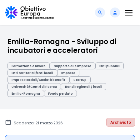
Emilia-Romagna - Sviluppo di
incubatori e acceleratori
Formazione e lavoro
Supporto alle imprese
Enti pubblici
Enti territoriali/Enti locali
Imprese
Imprese sociali/Società benefit
Startup
Università/Centri di ricerca
Bandi regionali / locali
Emilia-Romagna
Fondo perduto
Archiviato
Scadenza: 21 marzo 2026