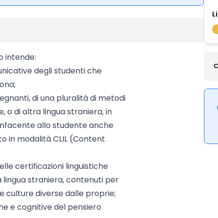
L
o intende:
C
icative degli studenti che
vona;
egnanti, di una pluralità di metodi
 o di altra lingua straniera, in
onfacente allo studente anche
 in modalità CLIL (Content
le certificazioni linguistiche
 lingua straniera, contenuti per
e culture diverse dalle proprie;
iche e cognitive del pensiero