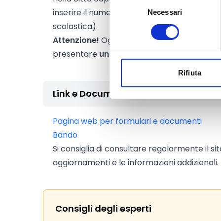
Selezione
inserire il numero dei plessi coinvolti, ma 
Necessari
del
consenso
scolastica).
Attenzione!
Ogni ente, anche nella veste di 
presentare
una sola richiesta
all’interno d
Rifiuta
Link e Documenti
Pagina web per formulari e documenti
Bando
Si consiglia di consultare regolarmente il si
aggiornamenti e le informazioni addizionali.
Consigli degli esperti