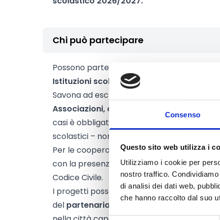
scolastico 2026/2027.
Chi può partecipare
Possono partecipare al bando esclusivament
Istituzioni scolastiche di ogni ordine e gr
Savona ad esclusione di quelle ubicate nell
Associazioni, organizzazioni senza scopo d
Consenso
casi è obbligatorio presentare la lettera di 
scolastici – non ubicati nella città capoluog
Questo sito web utilizza i c
Per le cooperative sociali l’assenza di final
con la presenza negli statuti dei requisiti mutu
Utilizziamo i cookie per perso
nostro traffico. Condividiamo 
Codice Civile.
di analisi dei dati web, pubbl
I progetti possono essere presentati da un 
che hanno raccolto dal suo uti
del
partenariato
composto da
almeno 2 is
nella città capoluogo di provincia, Savona (