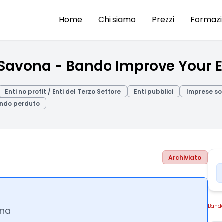
Home
Chi siamo
Prezzi
Formaz
Savona - Bando Improve Your E
Enti no profit / Enti del Terzo Settore
Enti pubblici
Imprese so
ndo perduto
Archiviato
Band
ona