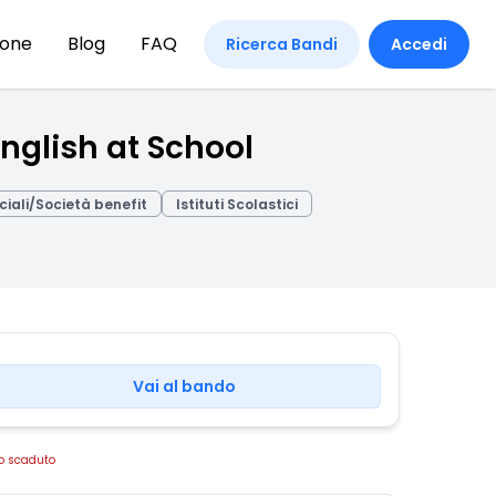
ione
Blog
FAQ
Ricerca Bandi
Accedi
nglish at School
ciali/Società benefit
Istituti Scolastici
Vai al bando
o scaduto