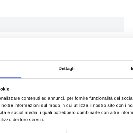
e i seguenti soggetti:
ado
del territorio della provincia di
a città capoluogo;
i lucro o enti pubblici
(in questi
Dettagli
adesione da parte degli Istituti
o - coinvolti nel progetto).
ookie
ità lucrative deve essere sancita
alistici di cui all’art. 2514 del
nalizzare contenuti ed annunci, per fornire funzionalità dei socia
inoltre informazioni sul modo in cui utilizza il nostro sito con i 
icità e social media, i quali potrebbero combinarle con altre inform
soggetto capofila nella sola forma
lizzo dei loro servizi.
tituzioni scolastiche
non ubicate
gli Istituti comprensivi dovranno