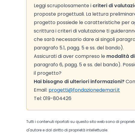
Leggi scrupolosamente i
criteri di valutaz
proposte progettuali. La lettura preliminare d
progetto possiede le caratteristiche per agg
scrittura i criteri di valutazione ti guider
che sarà necessario dare ai singoli paragra
paragrafo 5.1, pagg. 5 e ss. del bando).
Assicurati di aver compreso le
modalità di
paragrafo 6, pagg. 5 e ss. del bando). Possi
il progetto?
Hai bisogno di ulteriori informazioni?
Cont
Email:
progetti@fondazionedemari.it
Tel: 019-804426
Tutti i contenuti riportati su questo sito web sono di proprie
d'autore e dal diritto di proprietà intellettuale.