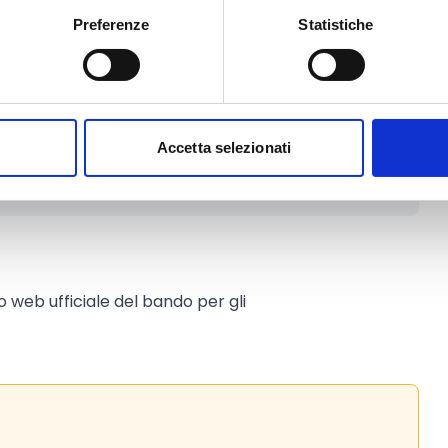
rappresentano una singola realtà
Preferenze
Statistiche
capofila o partner, ha la facoltà di
el bando.
Accetta selezionati
to web ufficiale del bando per gli