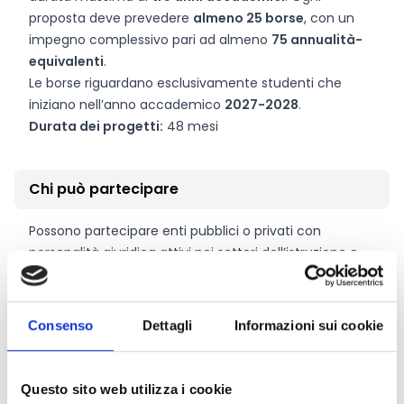
proposta deve prevedere
almeno 25 borse
, con un
impegno complessivo pari ad almeno
75 annualità-
equivalenti
.
Le borse riguardano esclusivamente studenti che
iniziano nell’anno accademico
2027-2028
.
Durata dei progetti:
48 mesi
Chi può partecipare
Possono partecipare enti pubblici o privati con
personalità giuridica attivi nei settori dell’istruzione e
formazione, della ricerca e innovazione o del mondo
del lavoro, purché stabiliti in uno dei
Paesi ammissibili
Erasmus+
: Stati membri UE, Paesi SEE e Paesi associati
Consenso
Dettagli
Informazioni sui cookie
al Programma (
elenco Paesi partecipanti
).
Per gli istituti di istruzione superiore, inclusi quelli che
erogano istruzione e formazione professionale
Questo sito web utilizza i cookie