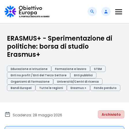
ERASMUS+ - Sperimentazione di
politiche: borsa di studio
Erasmus+
Educazione e istruzione
Formazione e lavoro
STEM
Enti no profit / Enti del Terzo Settore
Enti pubblici
Organismi di formazione
Università/Centri di ricerca
Bandi Europei
Tutte le regioni
Erasmus +
Fondo perduto
Archiviato
Scadenza: 28 maggio 2026