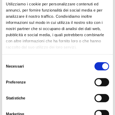
terziaria, è richiesto il possesso della
ECHE – Erasmus
Utilizziamo i cookie per personalizzare contenuti ed
Charter for Higher Education.
annunci, per fornire funzionalità dei social media e per
Le proposte devono essere presentate da un
analizzare il nostro traffico. Condividiamo inoltre
consorzio di almeno 4 richiedenti
composto da
informazioni sul modo in cui utilizza il nostro sito con i
almeno 4 istituzioni di istruzione superiore e/o
nostri partner che si occupano di analisi dei dati web,
istituzioni di istruzione e formazione professionale
pubblicità e social media, i quali potrebbero combinarle
terziaria
, provenienti da
4 diversi Paesi ammissibili
.
con altre informazioni che ha fornito loro o che hanno
Possono inoltre essere coinvolti partner associati,
raccolto dal suo utilizzo dei loro servizi.
stakeholder e soggetti del mondo produttivo, che
possono contribuire ad esempio offrendo tirocini,
Selezione
input sui fabbisogni di competenze o
Necessari
del
cofinanziamento, ma senza necessariamente
consenso
ricevere il contributo diretto.
Preferenze
Entità del contributo
Statistiche
Dotazione finanziaria complessiva:
5.000.000 Euro
La Commissione prevede di finanziare
Marketing