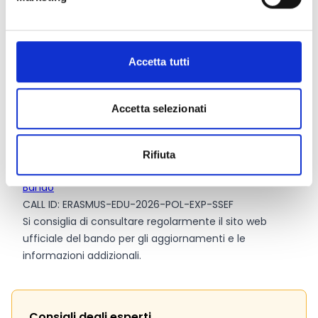
indicativamente
4 progetti
, con un contributo UE
atteso di circa
1.250.000 Euro per progetto.
Intensità dell’aiuto:
80%
Si prevede che il 90% della sovvenzione sarà utilizzato
Accetta tutti
direttamente per borse di studio destinate a coprire i
costi di partecipazione.
Accetta selezionati
Link e Documenti
Rifiuta
Pagina web per formulari e documenti
Bando
CALL ID: ERASMUS-EDU-2026-POL-EXP-SSEF
Si consiglia di consultare regolarmente il sito web
ufficiale del bando per gli aggiornamenti e le
informazioni addizionali.
Consigli degli esperti