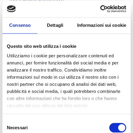
Chi può partecipare
Consenso
Dettagli
Informazioni sui cookie
L’Agenzia ammetterà alla valutazione solo le proposte
presentate da un
team proponente
composto da
Questo sito web utilizza i cookie
un’azienda e/o organizzazioni
con sede in uno dei
Paesi che aderiscono al Programma nell’ambito del
Utilizziamo i cookie per personalizzare contenuti ed
quale si intende presentare la proposta: Belgio,
annunci, per fornire funzionalità dei social media e per
Repubblica Ceca, Danimarca, Estonia, Finlandia,
analizzare il nostro traffico. Condividiamo inoltre
Francia, Germania, Grecia, Ungheria, Irlanda, Italia,
informazioni sul modo in cui utilizza il nostro sito con i
Lussemburgo, Paesi Bassi, Norvegia, Polonia, Portogallo,
nostri partner che si occupano di analisi dei dati web,
Slovenia, Spagna, Svezia, Svizzera, Regno Unito e
pubblicità e social media, i quali potrebbero combinarle
Canada.
con altre informazioni che ha fornito loro o che hanno
raccolto dal suo utilizzo dei loro servizi.
Entità del contributo
Selezione
Necessari
del
Il bando offre: