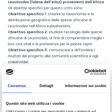
Leucinodes (falene dell'erba) provenienti dall'Africa
Gli obiettivi specifici per questo Lotto sono:
Obiettivo specifico 1:
chiarire la tassonomia e la
distribuzione geografica delle specie africane di
Leucinodes nell’Africa subsahariana.
Obiettivo specifico 2:
studiare l’ecologia delle specie
africane di Leucinodes, al fine di comprendere meglio i
loro cicli vitali e le preferenze per le piante ospiti.
Obiettivo specifico 3:
comunicare e diffondere i
risultati del progetto alla comunità scientifica e agli
stakeholder.
Chi può partecipare
Consenso
Dettagli
Informazioni sui cookie
Per essere ammissibili, i candidati devono figurare
nell’elenco delle organizzazioni competenti
designate dagli Stati membri
conformemente
Questo sito web utilizza i cookie
all’articolo 36 del Regolamento (CE) n. 178/2002 e al
Utilizziamo i cookie per personalizzare contenuti ed