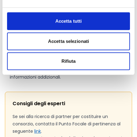
24 mesi a partire dalla riunione di avvio.
Accetta tutti
Link e Documenti
Pagina web per formulari e documenti
Accetta selezionati
Bando
CALL ID: EUBA-EFSA-2025-PLANTS-01
Rifiuta
Si consiglia di consultare regolarmente il sito web
ufficiale del bando per gli aggiornamenti e le
informazioni addizionali.
Consigli degli esperti
Se sei alla ricerca di partner per costituire un
consorzio, contatta il Punto Focale di pertinenza al
seguente
link
.