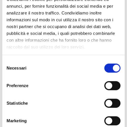
Regolamento (CE) n. 2230/2004 della Commissione.
annunci, per fornire funzionalità dei social media e per
Questo elenco è aggiornato regolarmente dal
analizzare il nostro traffico. Condividiamo inoltre
Consiglio di amministrazione dell’EFSA ed è
informazioni sul modo in cui utilizza il nostro sito con i
consultabile tramite il seguente
link
.
nostri partner che si occupano di analisi dei dati web,
Le proposte possono essere presentate da un’unica
pubblicità e social media, i quali potrebbero combinarle
organizzazione ammissibile oppure da un consorzio di
con altre informazioni che ha fornito loro o che hanno
organizzazioni ammissibili.
raccolto dal suo utilizzo dei loro servizi.
Selezione
Entità del contributo
Necessari
del
consenso
La dotazione finanziaria complessiva del bando è pari
a
700.000 Euro
, suddivisa tra i Lotti del bando come
Preferenze
segue:
Per il Lotto 1:
350.000 Euro
per una durata massima di
Statistiche
48 mesi a partire dalla riunione di avvio.
Per il Lotto 2:
250.000 Euro
per una durata massima di
36 mesi a partire dalla riunione di avvio.
Marketing
Per il Lotto 3:
100.000 Euro
per una durata massima di