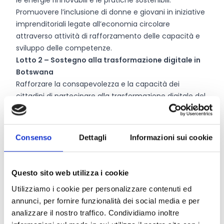
le energie rinnovabili e le pratiche sostenibili.
Promuovere l’inclusione di donne e giovani in iniziative
imprenditoriali legate all’economia circolare
attraverso attività di rafforzamento delle capacità e
sviluppo delle competenze.
Lotto 2 – Sostegno alla trasformazione digitale in
Botswana
Rafforzare la consapevolezza e la capacità dei
cittadini di partecipare alla trasformazione digitale del
Botswana, aumentando la loro conoscenza dei relativi
processi, dei benefici e dei rischi.
Sostenere e rafforzare lo sviluppo delle competenze in
Consenso
Dettagli
Informazioni sui cookie
linea con i principi di SmartBots di “Non lasciare
indietro nessuno”.
Sostenere e rafforzare lo sviluppo di materiali
Questo sito web utilizza i cookie
educativi online e/o servizi online destinati a
Utilizziamo i cookie per personalizzare contenuti ed
comunità, studenti e/o cittadini, con enfasi sulla
annunci, per fornire funzionalità dei social media e per
collaborazione e la diffusione attraverso le realtà
analizzare il nostro traffico. Condividiamo inoltre
connesse esistenti (es. biblioteche, centri comunitari,