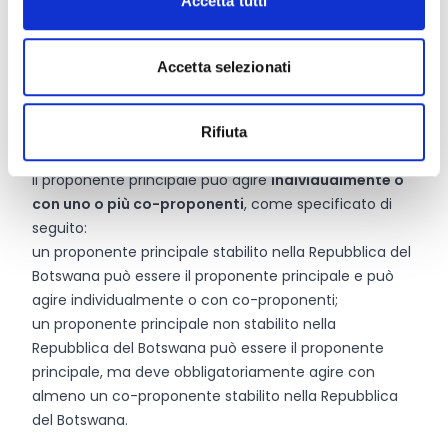
Accetta tutti
essere stabilito in modo effettivo in uno Stato
Membro dell’Unione Europea oppure nella Repubblica
del Botswana
Accetta selezionati
essere direttamente responsabile della preparazione e
gestione dell’azione insieme al/i co-proponente/i e
all’eventuale/i entità affiliata/e, senza agire come
Rifiuta
intermediario
Il proponente principale può agire
individualmente o
con uno o più co-proponenti
, come specificato di
seguito:
un proponente principale stabilito nella Repubblica del
Botswana può essere il proponente principale e può
agire individualmente o con co-proponenti;
un proponente principale non stabilito nella
Repubblica del Botswana può essere il proponente
principale, ma deve obbligatoriamente agire con
almeno un co-proponente stabilito nella Repubblica
del Botswana.