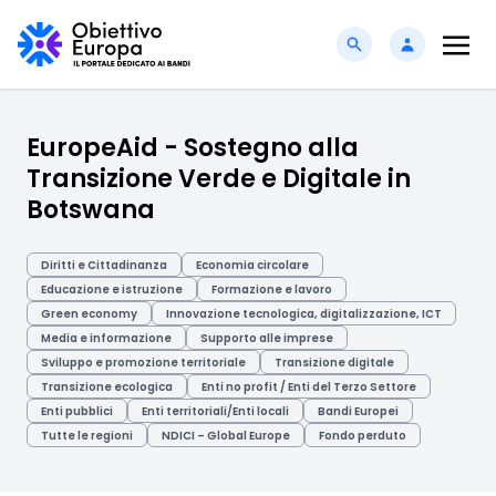
EuropeAid - Sostegno alla
Transizione Verde e Digitale in
Botswana
Diritti e Cittadinanza
Economia circolare
Educazione e istruzione
Formazione e lavoro
Green economy
Innovazione tecnologica, digitalizzazione, ICT
Media e informazione
Supporto alle imprese
Sviluppo e promozione territoriale
Transizione digitale
Transizione ecologica
Enti no profit / Enti del Terzo Settore
Enti pubblici
Enti territoriali/Enti locali
Bandi Europei
Tutte le regioni
NDICI – Global Europe
Fondo perduto