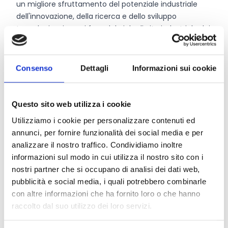
un migliore sfruttamento del potenziale industriale
dell'innovazione, della ricerca e dello sviluppo
tecnologico, in ogni fase del ciclo di vita industriale dei
prodotti e delle tecnologie della difesa.
Il bando incoraggia il
ruolo di guida delle PMI
innovative
per trasformare la tecnologia e i risultati
Consenso
Dettagli
Informazioni sui cookie
della ricerca in prodotti per la difesa in modo rapido ed
efficiente dal punto di vista dei costi, eventualmente
adattando le tecnologie dalle applicazioni civili o
Questo sito web utilizza i cookie
affrontando la guerra ibrida.
Utilizziamo i cookie per personalizzare contenuti ed
annunci, per fornire funzionalità dei social media e per
analizzare il nostro traffico. Condividiamo inoltre
CONDIVIDI
informazioni sul modo in cui utilizza il nostro sito con i
nostri partner che si occupano di analisi dei dati web,
pubblicità e social media, i quali potrebbero combinarle
con altre informazioni che ha fornito loro o che hanno
Conosci Obiettivo Europa?
raccolto dal suo utilizzo dei loro servizi.
Prova gratis