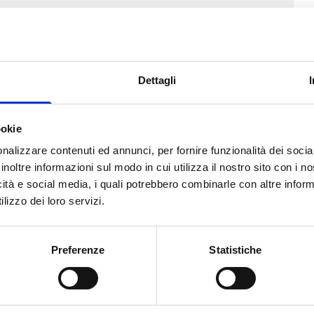
ole e Medie imprese
, compresi
i possono essere anche start-up o
Dettagli
ate in uno qualsiasi degli Stati
 d’Oltremare (OCT) oppure nei
ookie
Svizzera.
nalizzare contenuti ed annunci, per fornire funzionalità dei socia
inoltre informazioni sul modo in cui utilizza il nostro sito con i 
icità e social media, i quali potrebbero combinarle con altre inform
lizzo dei loro servizi.
00 Euro
Preferenze
Statistiche
io (voucher) è il seguente: