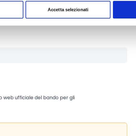
00 Euro
Accetta selezionati
er (servizi) necessari, purché non
a spendere presso i fornitori di
to web ufficiale del bando per gli