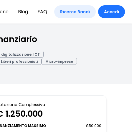
ione
Blog
FAQ
Ricerca Bandi
Accedi
nanziario
digitalizzazione, ICT
Liberi professionisti
Micro-imprese
otazione Complessiva
€ 1.250.000
INANZIAMENTO MASSIMO
€50.000