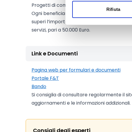
Progetti di commercializzazione: fino a
25.0
Rifiuta
Ogni beneficiario può ricevere tutti i vouch
superi l’importo massimo che è autorizzato 
servizi, pari a 50.000 Euro.
Link e Documenti
Pagina web per formulari e documenti
Portale F&T
Bando
Si consiglia di consultare regolarmente il si
aggiornamenti e le informazioni addizionali.
Consigli degli esperti