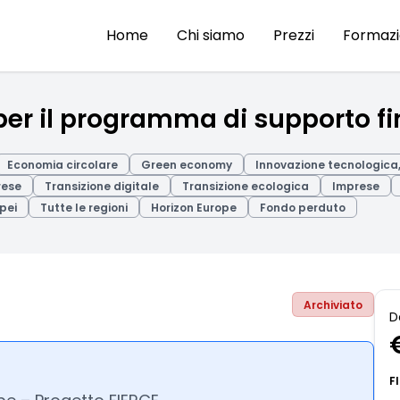
Home
Chi siamo
Prezzi
Formaz
per il programma di supporto fi
Economia circolare
Green economy
Innovazione tecnologica, 
rese
Transizione digitale
Transizione ecologica
Imprese
pei
Tutte le regioni
Horizon Europe
Fondo perduto
Archiviato
D
F