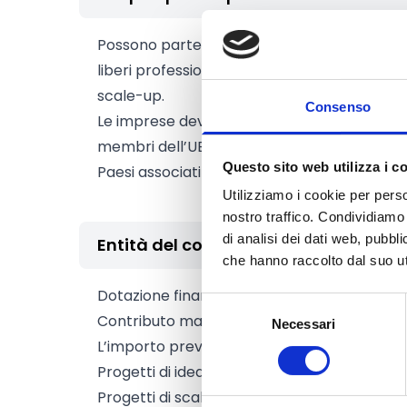
Possono partecipare al bando
Micro, Picc
liberi professionisti. Le imprese richiedent
scale-up.
Consenso
Le imprese devono essere legalmente registr
membri dell’UE e nei loro Paesi e Territori
Questo sito web utilizza i c
Paesi associati a Horizon Europe, inclusa la 
Utilizziamo i cookie per perso
nostro traffico. Condividiamo 
di analisi dei dati web, pubbl
Entità del contributo
che hanno raccolto dal suo uti
Dotazione finanziaria complessiva:
1.250.0
Selezione
Contributo massimo:
50.000 Euro
Necessari
del
L’importo previsto per ciascun tipo di serviz
consenso
Progetti di ideazione: fino a
25.000 Euro
Progetti di scale-up: fino a
50.000 Euro