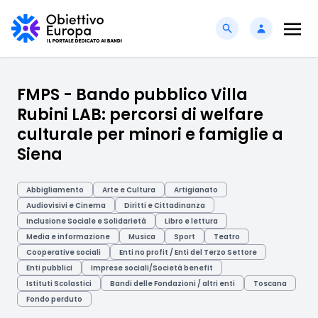
FMPS - Bando pubblico Villa
Rubini LAB: percorsi di welfare
culturale per minori e famiglie a
Siena
Abbigliamento
Arte e Cultura
Artigianato
Audiovisivi e Cinema
Diritti e Cittadinanza
Inclusione Sociale e Solidarietà
Libro e lettura
Media e informazione
Musica
Sport
Teatro
Cooperative sociali
Enti no profit / Enti del Terzo Settore
Enti pubblici
Imprese sociali/Società benefit
Istituti Scolastici
Bandi delle Fondazioni / altri enti
Toscana
Fondo perduto