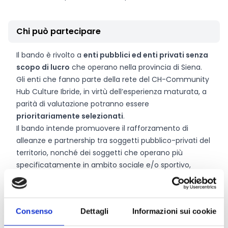
Chi può partecipare
Il bando è rivolto a
enti pubblici ed enti privati senza
scopo di lucro
che operano nella provincia di Siena.
Gli enti che fanno parte della rete del CH-Community
Hub Culture Ibride, in virtù dell’esperienza maturata, a
parità di valutazione potranno essere
prioritariamente selezionati
.
Il bando intende promuovere il rafforzamento di
alleanze e partnership tra soggetti pubblico-privati del
territorio, nonché dei soggetti che operano più
specificatamente in ambito sociale e/o sportivo,
creativo culturale, e pertanto saranno valutate
esclusivamente progettualità proposte
in
partenariato
(composto da 2 o più soggetti).
Consenso
Dettagli
Informazioni sui cookie
Potranno far parte del partenariato anche
soggetti
imprenditoriali for profit
- senza vincoli di sede