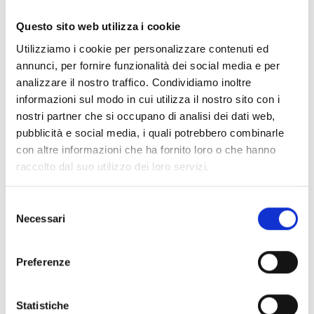
legale - che presentino un interesse specifico
Questo sito web utilizza i cookie
all’iniziativa di welfare culturale proposta; tali soggetti
non potranno ricevere alcun beneficio economico.
Utilizziamo i cookie per personalizzare contenuti ed
annunci, per fornire funzionalità dei social media e per
analizzare il nostro traffico. Condividiamo inoltre
Entità del contributo
informazioni sul modo in cui utilizza il nostro sito con i
nostri partner che si occupano di analisi dei dati web,
Dotazione finanziaria complessiva:
35.000 Euro
pubblicità e social media, i quali potrebbero combinarle
Ogni proposta dovrà avere un costo complessivo
con altre informazioni che ha fornito loro o che hanno
minimo di
7.000 Euro
, dovrà prevedere una richiesta a
raccolto dal suo utilizzo dei loro servizi.
FMPS di massimo
5.000 Euro
con un cofinanziamento
minimo di
2.000 Euro
, calcolato sul costo complessivo
Selezione
del progetto.
Necessari
del
consenso
Link e Documenti
Preferenze
Pagina web per formulari e documenti
Statistiche
Bando