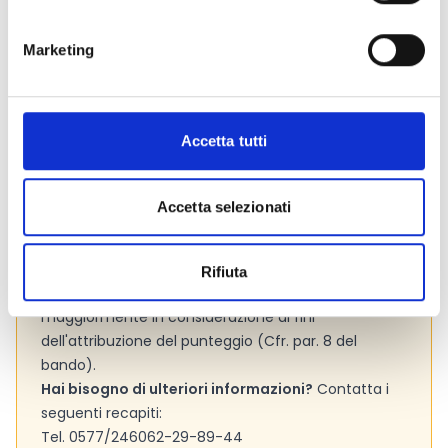
Si consiglia di consultare regolarmente il sito web
ufficiale del bando per gli aggiornamenti e le
Marketing
informazioni addizionali.
Accetta tutti
Consigli degli esperti
Presta attenzione ai
criteri di valutazione
adottati
Accetta selezionati
dall’Ente per valutare le proposte progettuali. La
lettura preliminare dei criteri ti aiuterà a capire se il
tuo progetto possiede le caratteristiche per
Rifiuta
aggiudicarsi il contributo e quali aspetti tenere
maggiormente in considerazione ai fini
dell'attribuzione del punteggio (Cfr. par. 8 del
bando).
Hai bisogno di ulteriori informazioni?
Contatta i
seguenti recapiti:
Tel. 0577/246062-29-89-44