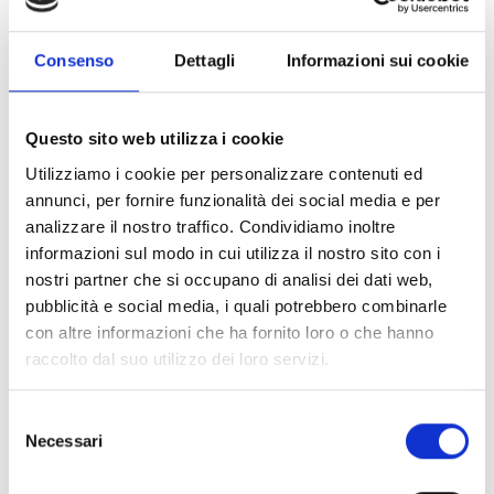
altri partner.
Consenso
Dettagli
Informazioni sui cookie
Link e Documenti
Pagina web per formulari e documenti
Questo sito web utilizza i cookie
Bando
Utilizziamo i cookie per personalizzare contenuti ed
Si consiglia di consultare regolarmente il sito web
annunci, per fornire funzionalità dei social media e per
ufficiale del bando per gli aggiornamenti e le
analizzare il nostro traffico. Condividiamo inoltre
informazioni addizionali.
informazioni sul modo in cui utilizza il nostro sito con i
nostri partner che si occupano di analisi dei dati web,
pubblicità e social media, i quali potrebbero combinarle
con altre informazioni che ha fornito loro o che hanno
Consigli degli esperti
raccolto dal suo utilizzo dei loro servizi.
Come presentare domanda?
I richiedenti
interessati dovranno inviare la propria richiesta
Selezione
insieme a un’istituzione ospitante secondo il
Necessari
del
processo di cui al par. 5 del bando seguendo tutti i
consenso
passaggi fondamentali.