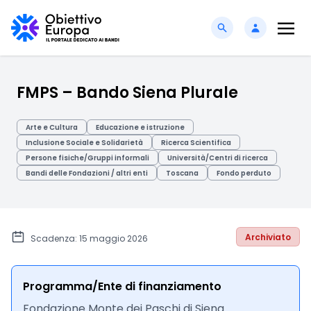
FMPS – Bando Siena Plurale
Arte e Cultura
Educazione e istruzione
Inclusione Sociale e Solidarietà
Ricerca Scientifica
Persone fisiche/Gruppi informali
Università/Centri di ricerca
Bandi delle Fondazioni / altri enti
Toscana
Fondo perduto
Archiviato
Scadenza: 15 maggio 2026
Programma/Ente di finanziamento
Fondazione Monte dei Paschi di Siena