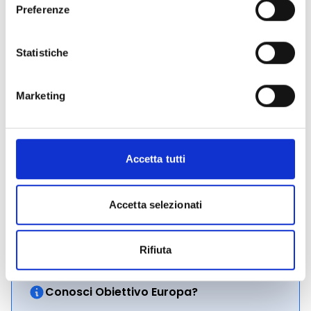
Preferenze
Il
processo di valutazione delle iniziative
sarà
informato ai principi di trasparenza, imparzialità e
non discriminazione, comparazione, accesso
Statistiche
all’informazione, economicità, adattabilità. I criteri di
valutazione delle candidature saranno stabiliti dal
Marketing
Comitato di valutazione in una riunione preliminare.
Hai bisogno di maggiori informazioni?
Contatta i
seguenti recapiti:
Tel. 0577/246029-62-89-44
Accetta tutti
E-mail:
DAI@fondazionemps.it
Accetta selezionati
CONDIVIDI
Rifiuta
Conosci Obiettivo Europa?