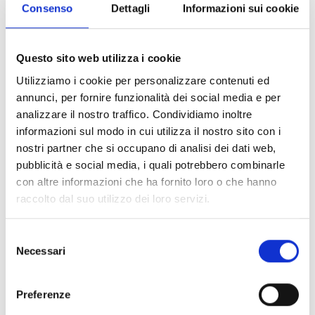
territorio italiano
che abbiano le seguenti
Consenso
Dettagli
Informazioni sui cookie
caratteristiche organizzative e dimensionali:
che basino la propria attività prevalentemente sul
lavoro dei volontari rispetto a quello dei dipendenti e
Questo sito web utilizza i cookie
collaboratori esterni
Utilizziamo i cookie per personalizzare contenuti ed
che sulla base del bilancio approvato nell'anno
annunci, per fornire funzionalità dei social media e per
precedente. non superino più di uno dei seguenti limiti
analizzare il nostro traffico. Condividiamo inoltre
Attivo dello stato patrimoniale inferiore o pari a €
informazioni sul modo in cui utilizza il nostro sito con i
300.000
nostri partner che si occupano di analisi dei dati web,
Ricavi annui inferiori o pari a € 100.000
pubblicità e social media, i quali potrebbero combinarle
non abbiano più di un dipendente.
con altre informazioni che ha fornito loro o che hanno
Sono ammessi a contributo, in qualità di capofila, gli
raccolto dal suo utilizzo dei loro servizi.
Enti definiti dal Decreto Legislativo 117/2017 (Codice del
Terzo Settore) regolarmente iscritti al RUNTS, in
Selezione
particolare:
Necessari
del
Organizzazioni di Volontariato (ODV)
consenso
Associazioni di Promozione Sociale (APS)
Imprese Sociali (IS) , comprensive delle Cooperative
Preferenze
sociali (SCS)