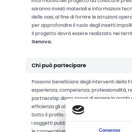
informativa del progetto da collocare presso 
saranno inviati materiali e informazioni tec
delle oasi, al fine di fornire le istruzioni ope
per approfondire il ruolo degli insetti impoll
Il progetto dovrà essere realizzato nei terri
Genova.
Chi può partecipare
Possono beneficiare degli interventi della 
esperienza, competenza, professionalità, r
partnership diano prova di essere in grado 
efficienza gli obiettivi delle iniziative propos
Sotto il profilo soggettivo, possono proporre 
i soggetti pubblici, gli enti del terzo settor
Consenso
le cooperative sociali,