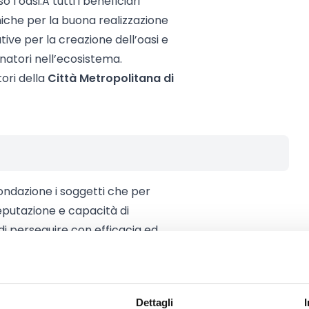
l’oasi.A tutti i beneficiari
niche per la buona realizzazione
rative per la creazione dell’oasi e
inatori nell’ecosistema.
tori della
Città Metropolitana di
Fondazione i soggetti che per
eputazione e capacità di
di perseguire con efficacia ed
te.
iniziative:
e, nonché le imprese strumentali,
Dettagli