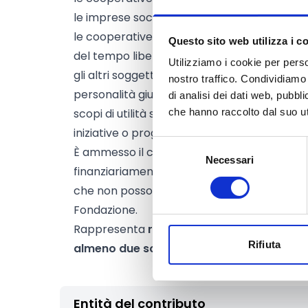
le imprese sociali,
le cooperative che operano nel settore dell
Questo sito web utilizza i c
del tempo libero;
Utilizziamo i cookie per perso
gli altri soggetti di carattere privato senza
nostro traffico. Condividiamo 
personalità giuridica, che promuovono lo 
di analisi dei dati web, pubbl
scopi di utilità sociale nel territorio di co
che hanno raccolto dal suo uti
iniziative o progetti riconducibili ad uno dei 
Selezione
È ammesso il coinvolgimento di soggetti for
Necessari
del
finanziariamente e/o con azioni specifiche al
consenso
che non possono in nessun modo essere bene
Fondazione.
Rappresenta
requisito obbligatorio
la cos
Rifiuta
almeno due soggetti.
Entità del contributo