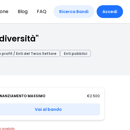
ione
Blog
FAQ
Ricerca Bandi
Accedi
diversità"
o profit / Enti del Terzo Settore
Enti pubblici
INANZIAMENTO MASSIMO
€2.500
Vai al bando
o scaduto