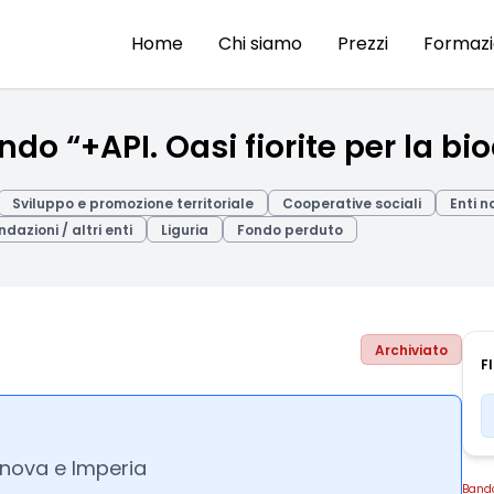
Home
Chi siamo
Prezzi
Formaz
o “+API. Oasi fiorite per la bio
Sviluppo e promozione territoriale
Cooperative sociali
Enti n
dazioni / altri enti
Liguria
Fondo perduto
Archiviato
F
nova e Imperia
Band