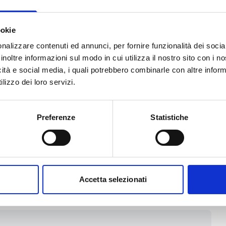
o spettacolo, dell'informazione e
ookie
nalizzare contenuti ed annunci, per fornire funzionalità dei socia
 scopo di lucro, con o senza
inoltre informazioni sul modo in cui utilizza il nostro sito con i 
sviluppo economico o perseguono
icità e social media, i quali potrebbero combinarle con altre inform
mpetenza della Fondazione, per
lizzo dei loro servizi.
settori di intervento.
 profit, che contribuiscano
Preferenze
Statistiche
la realizzazione delle attività, ma
ficiari del contributo della
truzione di un
partenariato di
Accetta selezionati