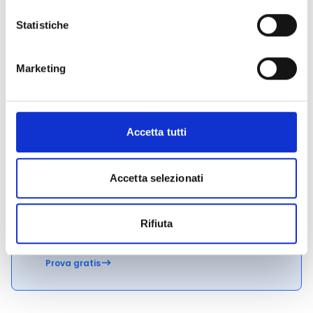
tua richiesta possiede le caratteristiche per
aggiudicarsi il contributo e quali aspetti sono
Statistiche
considerati maggiormente prioritari ai fini della
selezione
Marketing
Hai bisogno di ulteriori informazioni?
Contatta la
Fondazione ai recapiti riportati alla seguente
pagina
web
.
Accetta tutti
CONDIVIDI
Accetta selezionati
Rifiuta
Conosci Obiettivo Europa?
Prova gratis