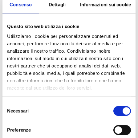
Dotazione finanziaria complessiva:
1.000.000 Euro
Consenso
Dettagli
Informazioni sui cookie
Contributo massimo:
50.000 Euro
Intensità dell’aiuto:
80%
Questo sito web utilizza i cookie
Link e Documenti
Utilizziamo i cookie per personalizzare contenuti ed
annunci, per fornire funzionalità dei social media e per
Pagina web per formulari e documenti
analizzare il nostro traffico. Condividiamo inoltre
Bando
informazioni sul modo in cui utilizza il nostro sito con i
Si consiglia di consultare regolarmente il sito web
nostri partner che si occupano di analisi dei dati web,
ufficiale del bando per gli aggiornamenti e le
pubblicità e social media, i quali potrebbero combinarle
informazioni addizionali.
con altre informazioni che ha fornito loro o che hanno
raccolto dal suo utilizzo dei loro servizi.
Selezione
Consigli degli esperti
Necessari
del
Presta attenzione ai
criteri di valutazione
adottati
consenso
dall’Ente per valutare le domande di contributo. La
Preferenze
lettura preliminare dei criteri ti aiuterà a capire se la