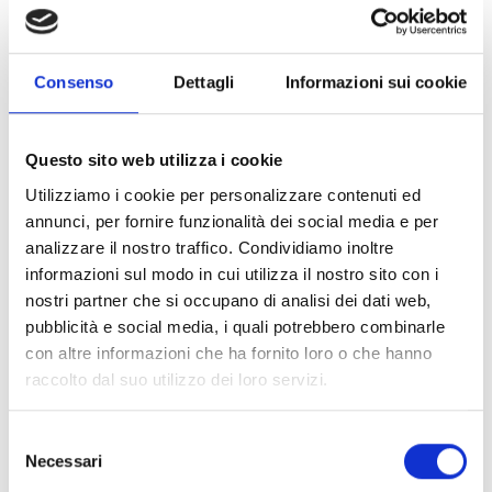
La dotazione finanziaria complessiva ammonta
a
3.500.000
Euro
Sono ammissibili a finanziamento progetti la cui
Consenso
Dettagli
Informazioni sui cookie
richiesta di contributo sia compresa tra
100.000 Euro
e
200.000 Euro
e comunque non superiore al
80%
dei
costi totali preventivati. nel caso di candidature
Questo sito web utilizza i cookie
congiunte tra due o più progetti della prima e/o
Utilizziamo i cookie per personalizzare contenuti ed
seconda edizione, potrà essere presentata una
annunci, per fornire funzionalità dei social media e per
richiesta di contributo sino ad un massimo di
350.000
analizzare il nostro traffico. Condividiamo inoltre
Euro
.
informazioni sul modo in cui utilizza il nostro sito con i
nostri partner che si occupano di analisi dei dati web,
pubblicità e social media, i quali potrebbero combinarle
Link e Documenti
con altre informazioni che ha fornito loro o che hanno
raccolto dal suo utilizzo dei loro servizi.
Pagina web per formulari e documenti
Bando
FAQ
Selezione
Si consiglia di consultare regolarmente il sito web
Necessari
del
ufficiale del bando per gli aggiornamenti e le
consenso