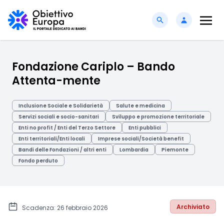
Fondazione Cariplo – Bando
Attenta-mente
Inclusione Sociale e Solidarietà
Salute e medicina
Servizi sociali e socio-sanitari
Sviluppo e promozione territoriale
Enti no profit / Enti del Terzo Settore
Enti pubblici
Enti territoriali/Enti locali
Imprese sociali/Società benefit
Bandi delle Fondazioni / altri enti
Lombardia
Piemonte
Fondo perduto
Archiviato
Scadenza: 26 febbraio 2026