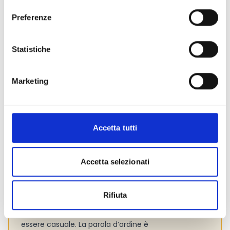
informazioni addizionali.
Preferenze
Statistiche
Consigli degli esperti
Presta attenzione ai
criteri di valutazione
adottati
Marketing
dall’Ente per valutare le proposte progettuali. La
lettura preliminare dei criteri ti aiuterà a capire se il
tuo progetto possiede le caratteristiche per
aggiudicarsi il contributo (Cfr. par. 4.3, pag. 5 e
Accetta tutti
seguenti del bando).
Le
spese ammissibili
sono tutti quei costi che
Accetta selezionati
possiamo imputare nel budget di progetto. Si
consiglia pertanto di verificarle con attenzione (Cfr.
par. 5, pag. 7 del bando).
Rifiuta
Dedica tempo e attenzione alla
costruzione del
partenariato!
La scelta dei partner non deve mai
essere casuale. La parola d’ordine è